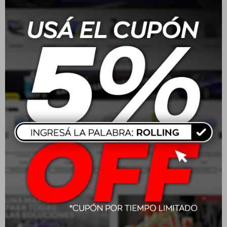
Batería Moura 165 Amp
Batería Moura 70/75
100A/H - ME100HA
Amp 48A/H - M48FD
positivo medio
positivo derecho
$
13.160
$
6.160