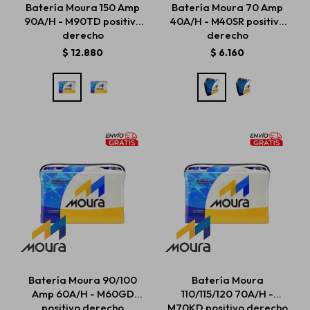
Batería Moura 150 Amp
Batería Moura 70 Amp
90A/H - M90TD positivo
40A/H - M40SR positivo
derecho
derecho
Estética automotriz
$
12.880
$
6.160
Accesorios
Baterías
Repuestos
Servicios
Batería Moura 90/100
Batería Moura
Amp 60A/H - M60GD
110/115/120 70A/H -
positivo derecho
M70KD positivo derecho