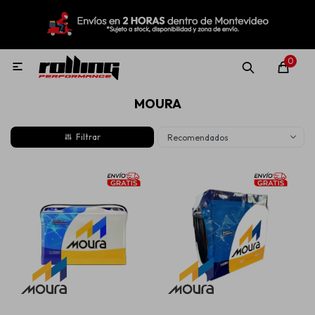
MI CUENTA
Menú
Nuevo!
Oportunidades!
Rolling Repuestos
0

MOURA
Neumáticos
Recomendados
Llantas
Lubricantes
Aditivos
Aerosoles