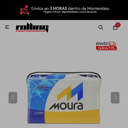
MI CUENTA
Menú
Nuevo!
Oportunidades!
Rolling Repuestos
0

Neumáticos
Llantas
Lubricantes
Aditivos
Aerosoles