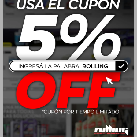
Mantenimiento: Libre de mantenimiento
Garantía: 15 meses
Diseño: Dimensiones: 26.0 x 17.3 x 22.5 cm | Peso: 19.7 kg |
Modelo M80RD (positivo a la derecha) y M80RE (positivo a
la izquierda) | Carcasa resistente a impactos y vibraciones
Aplicación:
Recomendada para vehículos medianos, camionetas, SUVs
y utilitarios livianos que requieren una batería confiable
para un uso diario intenso. Su alta potencia de arranque la
hace ideal para climas fríos o para vehículos con múltiples
accesorios eléctricos.
Homologaciones:
Cumple con estándares internacionales de calidad y
seguridad en baterías automotrices, garantizando
durabilidad y óptimo desempeño.
Seguridad y medio ambiente: