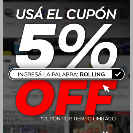
80W90 Mobil M-Lube HD
AW68 Mobil HLP M-
GL5 20L
Hidraulico 20L
USD
225,02
USD
184,00