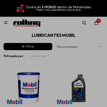
MI CUENTA
Menú
Nuevo!
Oportunidades!
Rolling Repuestos
0

LUBRICANTES MOBIL
Neumáticos
Recomendados
Llantas
Filtrando por:
Lubricantes
Lubricantes
Aditivos
Aerosoles