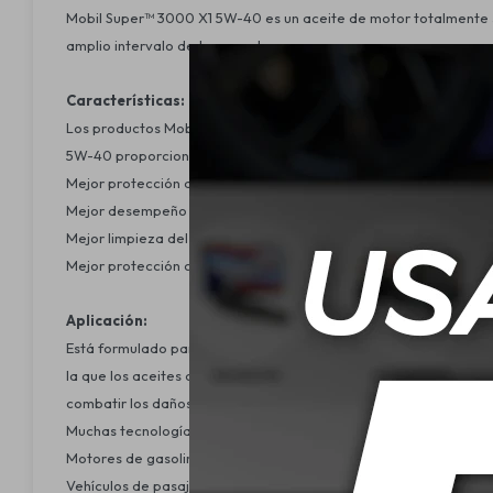
Mobil Super™ 3000 X1 5W-40 es un aceite de motor totalmente si
amplio intervalo de temperaturas.
Características:
Los productos Mobil Super 3000 han sido plenamente probados 
5W-40 proporciona:
Mejor protección a altas temperaturas
Mejor desempeño en los arranques en frío
Mejor limpieza del motor y mejor prevención de formación lodo
Mejor protección contra el desgaste
Aplicación:
Está formulado para brindarle la confianza de una protección q
la que los aceites convencionales o semi-sintéticos proporcio
combatir los daños causados por el frecuente alto estrés sobre 
Muchas tecnologías de motores.
Motores de gasolina, etanol, flex y diésel sin filtros de partículas
Vehículos de pasajeros, camionetas deportivas, camiones ligero