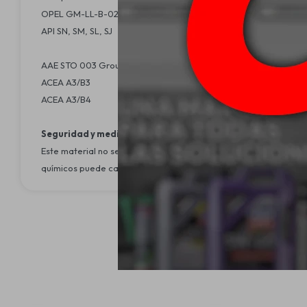
OPEL GM-LL-B-025
API SN, SM, SL, SJ
AAE STO 003 Group B6
ACEA A3/B3
ACEA A3/B4
Seguridad y medio ambiente:
Este material no se debería usar para ningún otro propósito que
químicos puede causar riesgos potenciales para la salud de los