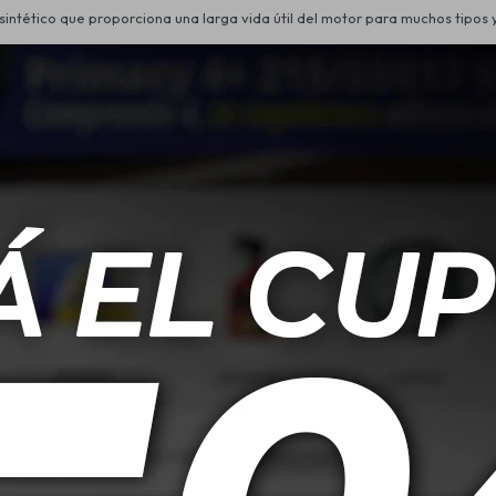
ntético que proporciona una larga vida útil del motor para muchos tipos
en la industria de manera que usted puede tener confianza que obtendrá
s
ue va mucho más allá de
nan. ExxonMobil recomienda Mobil Super 3000 X1 5W-40 si con regularidad
el motor:
 diésel (DPF).
s y furgonetas.