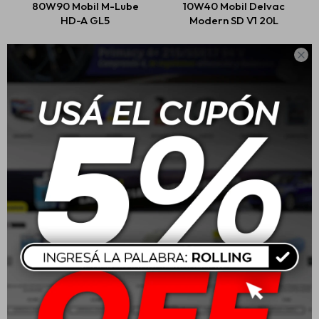
80W90 Mobil M-Lube
10W40 Mobil Delvac
HD-A GL5
Modern SD V1 20L
USD
25,00
USD
365,00

Mobil Liquido De Freno
20W50 Mobil Super 4L
Moto Brake Fluid 200cc
$
302
USD
54,00