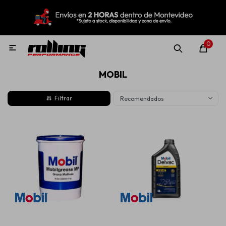
MI CUENTA
Menú
Nuevo!
Oportunidades!
Rolling Repuestos
0

MOBIL
Neumáticos
Recomendados
Llantas
Lubricantes
Aditivos
Aerosoles