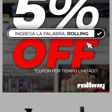
Cobril Silicona
Cobril Agua Radiador 5L
Abrillantadora En
- Roja
Aerosol Brill Pro 420cc
$
561
$
241