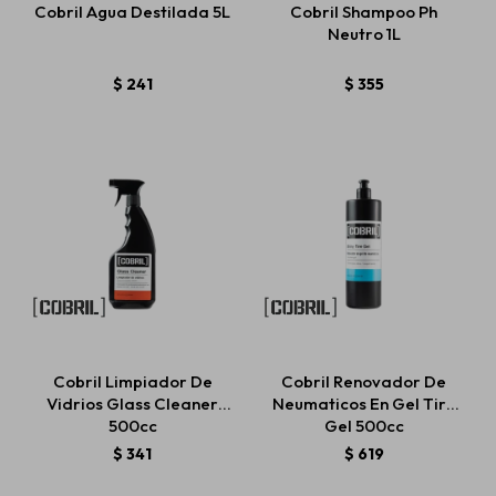
Cobril Agua Destilada 5L
Cobril Shampoo Ph
Neutro 1L
Estética automotriz
$
241
$
355
Accesorios
Baterías
Repuestos
Cobril Limpiador De
Cobril Renovador De
Servicios
Vidrios Glass Cleaner
Neumaticos En Gel Tire
500cc
Gel 500cc
$
341
$
619