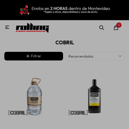
MI CUENTA
Menú
Nuevo!
Oportunidades!
Rolling Repuestos
0

COBRIL
Neumáticos
Recomendados
Llantas
Lubricantes
Aditivos
Aerosoles