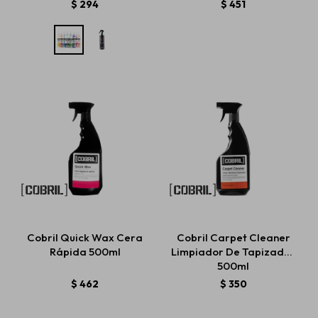
$
294
$
451
Cobril Quick Wax Cera
Cobril Carpet Cleaner
Rápida 500ml
Limpiador De Tapizados
500ml
$
462
$
350