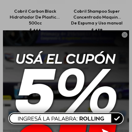
Cobril Carbon Black
Cobril Shampoo Super
Hidratador De Plasticos
Concentrado Maquina
500cc
De Espuma y Uso manual
1L
$
666
$
638

Cobril liquido Limpia
Cobril Silicona
Parabrisas Windshield
Abrillantadora En
Cleaner 3L
Aerosol Brill Pro 420cc
$
242
$
561