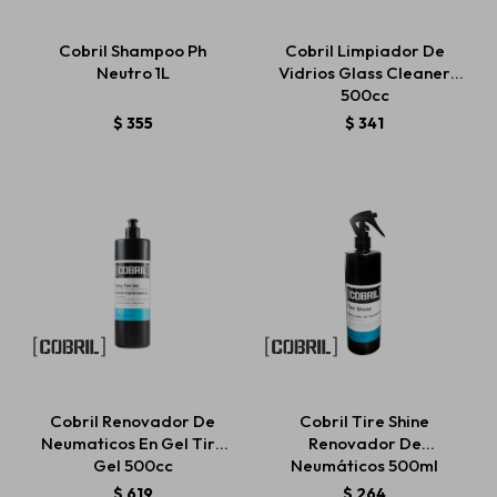
Cobril Shampoo Ph
Cobril Limpiador De
Neutro 1L
Vidrios Glass Cleaner
Estética automotriz
500cc
$
355
$
341
Accesorios
Baterías
Repuestos
Servicios
Cobril Renovador De
Cobril Tire Shine
Neumaticos En Gel Tire
Renovador De
Gel 500cc
Neumáticos 500ml
$
619
$
264