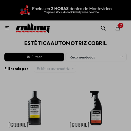
MI CUENTA
Menú
Nuevo!
Oportunidades!
Rolling Repuestos
0

ESTÉTICA AUTOMOTRIZ COBRIL
Neumáticos
Recomendados
Llantas
Filtrando por:
Estética automotriz
Lubricantes
Aditivos
Aerosoles