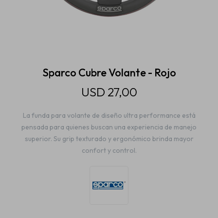
Estética automotriz
Accesorios
Sparco Cubre Volante - Rojo
USD
27,00
Baterías
La funda para volante de diseño ultra performance está
pensada para quienes buscan una experiencia de manejo
Repuestos
superior. Su grip texturado y ergonómico brinda mayor
confort y control.
Servicios