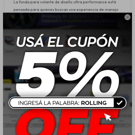
La funda para volante de diseño ultra performance está
pensada para quienes buscan una experiencia de manejo
superior. Su grip texturado y ergonómico brinda mayor

confort y control, mientras que su diseño deportivo y
variedad de colores le dan un toque personalizado a tu
vehículo. Ideal para uso diario o para quienes disfrutan del
detalle en cada viaje.
Características:
Medida: Disponible en 37 cm (S) y 38 cm (M)
Material: Grip texturado con diseño ergonómico
Propiedades destacadas: Antideslizante, resistente y fácil
de instalar
Beneficio principal: Mayor confort, estilo y control al
conducir
Compatibilidad: Ajuste universal para la mayoría de los
volantes
Refuerzos: Diseño con relieve que mejora el agarre y
reduce la fatiga