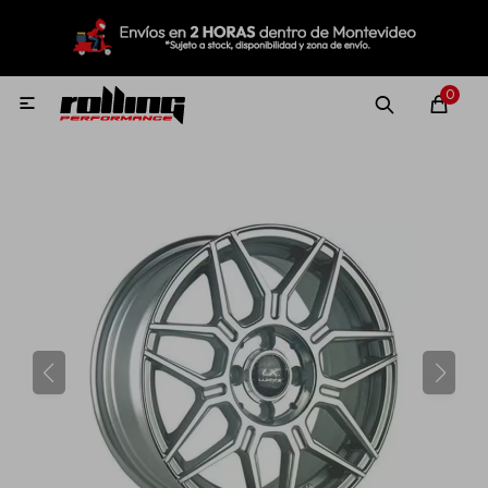
MI CUENTA
Menú
Nuevo!
Oportunidades!
Rolling Repuestos
0

Neumáticos
Llantas
Lubricantes
Aditivos
Aerosoles