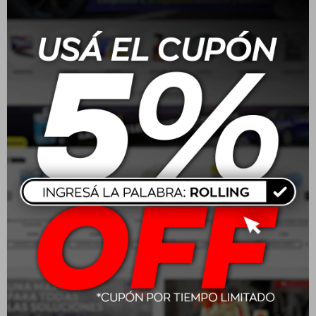
Descripción y utilidad:
Pack de 4 llantas. Fabricadas en aleación de aluminio,
combinan resistencia, diseño y ligereza, mejorando la
estabilidad y la estética del vehículo.
Características:
Construcción en aleación de aluminio para mayor
durabilidad
Diseño moderno y deportivo
Se entregan con válvulas cromadas nuevas
Balanceadas para garantizar una conducción óptima
Instalación con centradores si es necesario
Aplicación:
Confirmar compatibilidad con el vehículo
Coordinar la instalación en nuestro local
Montaje de las llantas con centradores si es necesario
Instalación de válvulas cromadas nuevas
Balanceo preciso para un desempeño óptimo