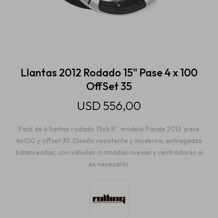
Estética automotriz
Accesorios
Llantas 2012 Rodado 15" Pase 4 x 100
OffSet 35
Baterías
USD
556,00
Pack de 4 llantas rodado 15x6.5”, modelo Panda 2012, pase
Repuestos
4x100 y offset 35. Diseño resistente y moderno, entregadas
balanceadas, con válvulas cromadas nuevas y centradores si
es necesario.
Servicios