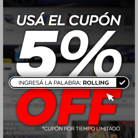
y el rendimiento del vehículo, brindando estabilidad,
seguridad y un ajuste perfecto.
Características:
Fabricadas en aleación de aluminio.
Diseño moderno y resistente.
Compatibles con vehículos que utilicen pase 4x100.
Offset 35 para un ajuste óptimo.
Ancho de 6.5” para mejor estabilidad y agarre.
Se entregan con válvulas cromadas nuevas.
Balanceadas y listas para instalar.
Colocación con centradores si es necesario.
Aplicación:
Confirmar compatibilidad con el vehículo.
Coordinar la instalación en nuestro local.
Montaje de las llantas con centradores si es necesario.
Instalación de válvulas cromadas nuevas.
Balanceo preciso para garantizar un desempeño óptimo.