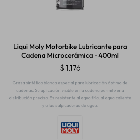
Estética automotriz
Accesorios
Liqui Moly Motorbike Lubricante para
Cadena Microcerámica - 400ml
Baterías
$
1.176
Grasa sintética blanca especial para lubricación óptima de
Repuestos
cadenas. Su aplicación visible en la cadena permite una
distribución precisa. Es resistente al agua fría, al agua caliente
y a las salpicaduras de agua.
Servicios