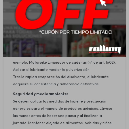
Máxima capacidad de absorción de presión.
Disminuye el alargamiento de cadenas.
Aplicación:
Para cadenas de motocicletas rápidas sometidas a altas
cargas, con o sin sellado de juntas tóricas.
Modo de uso:
Limpiar las cadenas a fondo con un disolvente como, por
ejemplo, Motorbike Limpiador de cadenas (n° de art. 1602).
Aplicar el lubricante mediante pulverización.
Tras la rápida evaporación del disolvente, el lubricante
adquiere su consistencia y adherencia definitivas.
Seguridad y medioambiente:
Se deben aplicar las medidas de higiene y precaución
generales para el manejo de productos químicos. Lávese
las manos antes de hacer una pausa y al finalizar la
jornada. Mantener alejado de alimentos, bebidas y niños.