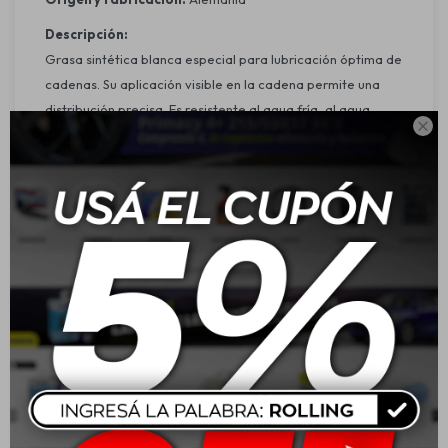
Descripción:
Grasa sintética blanca especial para lubricación óptima de
cadenas. Su aplicación visible en la cadena permite una
distribución precisa. Es resistente al agua fría, al agua

caliente y a las salpicaduras de agua, ofreciendo gran
poder de adherencia y protección antidesgaste. Reduce el
alargamiento de las cadenas y aumenta su vida útil, con
buena capacidad de penetración y protección
anticorrosión.
Características:
Excelente capacidad de fluencia.
Resistencia al agua fría, al agua caliente y a las
salpicaduras de agua.
Excelente protección anticorrosiva.
Excelente capacidad adhesiva.
Reduce la fricción y el desgaste.
Resistente a las fuerzas centrífugas.