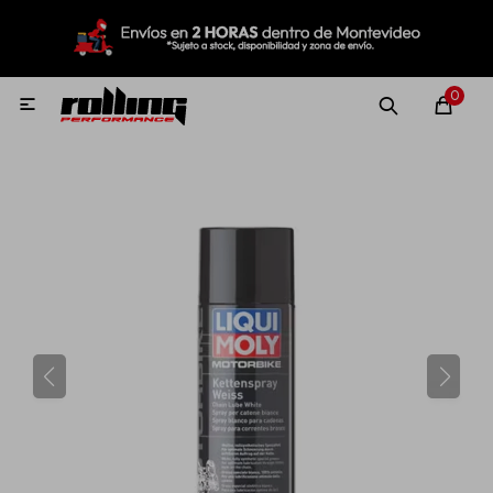
MI CUENTA
Menú
Nuevo!
Oportunidades!
Rolling Repuestos
0

Neumáticos
Llantas
Lubricantes
Aditivos
Aerosoles