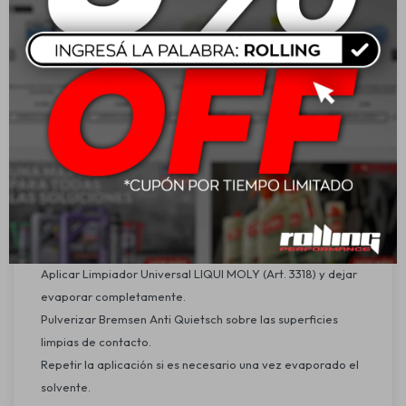
Aplicación:
Apto para el montaje, reparación y mantenimiento de
sistemas de frenos ABS. Se utiliza como lubricante básico y
medida preventiva contra chirridos, además de ser útil en
otras aplicaciones que requieran lubricación resistente al
calor y la corrosión.
Instrucciones de uso:
En frenos de calibre flotante, limpiar todas las superficies
resbaladizas, canales y puntos de contacto con un cepillo
o lima de freno.
Limpiar también guarniciones, clavijas y resortes de freno.
Aplicar Limpiador Universal LIQUI MOLY (Art. 3318) y dejar
evaporar completamente.
Pulverizar Bremsen Anti Quietsch sobre las superficies
limpias de contacto.
Repetir la aplicación si es necesario una vez evaporado el
solvente.