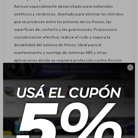
Aerosol especialmente desarrollado para materiales
sintéticos y cerámicos, diseñado para eliminar los chirridos
que se producen entre los pistones de los frenos, las
superficies de contacto y las guarniciones. Proporciona
una lubricación efectiva, reduce el ruido y mejora la
durabilidad del sistema de frenos. Ideal para el
mantenimiento y montaje de sistemas ABS y otras
aplicaciones donde se requiera protección contra fricción

y calor.
Características:
Enormemente adherente.
Fácil de aplicar y usar.
Proporciona excelente protección contra la corrosión.
Ofrece mínima fricción y alta resistencia al calor.
Elimina eficazmente los chirridos de freno.
Sumamente económico por su bajo consumo.
Resistente a la sal del camino y al agua de salpicadura.