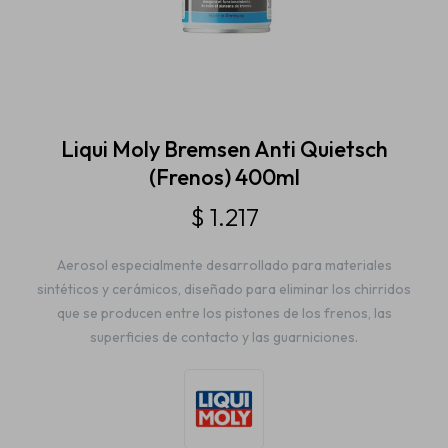
Estética automotriz
Accesorios
Liqui Moly Bremsen Anti Quietsch
(Frenos) 400ml
Baterías
$
1.217
Aerosol especialmente desarrollado para materiales
Repuestos
sintéticos y cerámicos, diseñado para eliminar los chirridos
que se producen entre los pistones de los frenos, las
superficies de contacto y las guarniciones.
Servicios