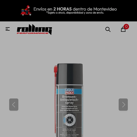
MI CUENTA
Menú
Nuevo!
Oportunidades!
Rolling Repuestos
0

Neumáticos
Llantas
Lubricantes
Aditivos
Aerosoles