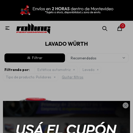
MI CUENTA
Menú
Nuevo!
Oportunidades!
Rolling Repuestos
0

LAVADO WÜRTH
Neumáticos
Recomendados
Llantas
Filtrando por:
Estética automotriz
Lavado
Tipo de producto:
Pulidores
Quitar filtros
Lubricantes

Aditivos
Aerosoles