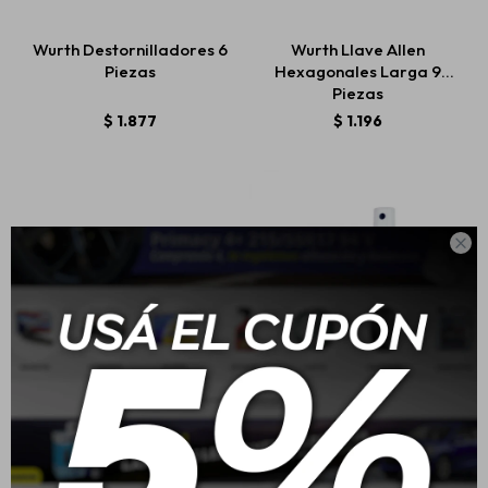
Wurth Destornilladores 6
Wurth Llave Allen
Piezas
Hexagonales Larga 9
Estética automotriz
Piezas
$
1.877
$
1.196
Accesorios
Baterías

Repuestos
Servicios
Wurth Bolso De
Wurth Kit Visibilidad
Herramientas Con Base
Anti-empañante
Plastica 25kg
$
2.590
$
920