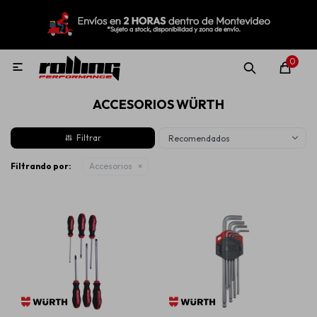
MI CUENTA
Menú
Nuevo!
Oportunidades!
Rolling Repuestos
0

ACCESORIOS WÜRTH
Neumáticos
Recomendados
Llantas
Filtrando por:
Accesorios
Lubricantes
Aditivos
Aerosoles