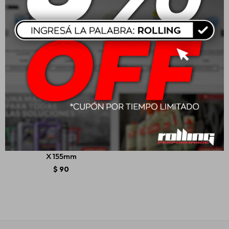
Wurth Trincheta Eco Con
Rueda De Bloqueo 18mm
X 155mm
$
90