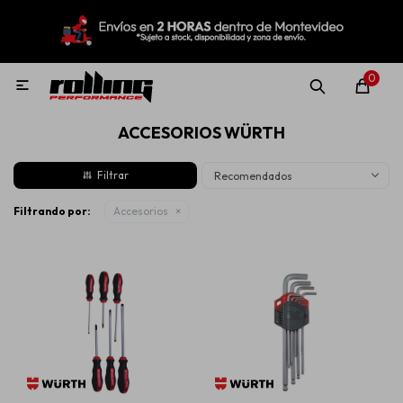
MI CUENTA
Menú
Nuevo!
Oportunidades!
Rolling Repuestos
0

ACCESORIOS WÜRTH
Neumáticos
Recomendados
Llantas
Filtrando por:
Accesorios
Lubricantes
Aditivos
Aerosoles