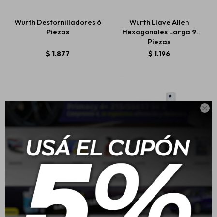
Wurth Destornilladores 6
Wurth Llave Allen
Piezas
Hexagonales Larga 9
Estética automotriz
Piezas
$
1.877
$
1.196
Accesorios
Baterías

Repuestos
Servicios
Wurth Bolso De
Wurth Kit Visibilidad
Herramientas Con Base
Anti-empañante
Plastica 25kg
$
2.590
$
920