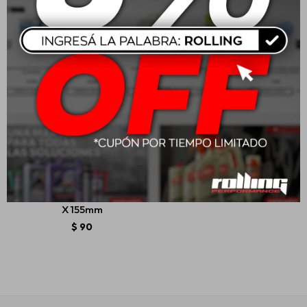
Wurth Trincheta Eco Con
Rueda De Bloqueo 18mm
X 155mm
$
90