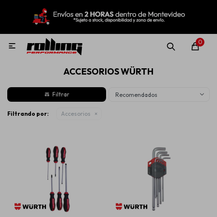
MI CUENTA
Menú
Nuevo!
Oportunidades!
Rolling Repuestos
0

ACCESORIOS WÜRTH
Neumáticos
Recomendados
Llantas
Filtrando por:
Accesorios
Lubricantes
Aditivos
Aerosoles