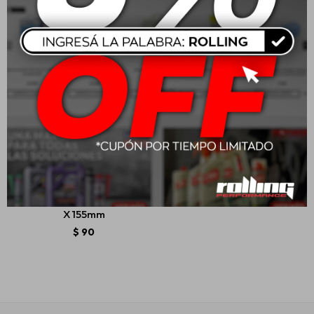
Wurth Trincheta Eco Con
Rueda De Bloqueo 18mm
X 155mm
$
90