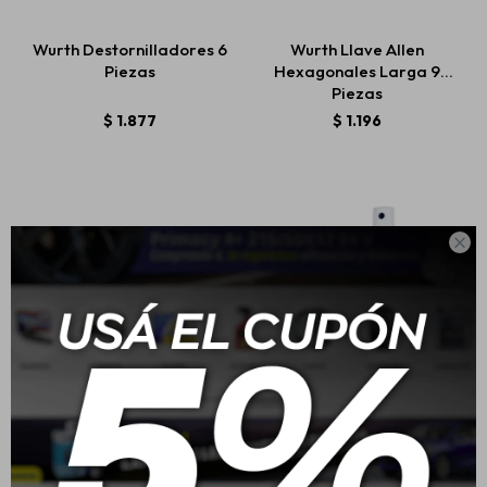
Wurth Destornilladores 6
Wurth Llave Allen
Piezas
Hexagonales Larga 9
Estética automotriz
Piezas
$
1.877
$
1.196
Accesorios
Baterías

Repuestos
Servicios
Wurth Bolso De
Wurth Kit Visibilidad
Herramientas Con Base
Anti-empañante
Plastica 25kg
$
2.590
$
920