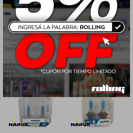
Narva Simil Xenon H3 12V
Narva Simil Xenon HB4
55W
(9006) 12V 55W
$
679
$
990