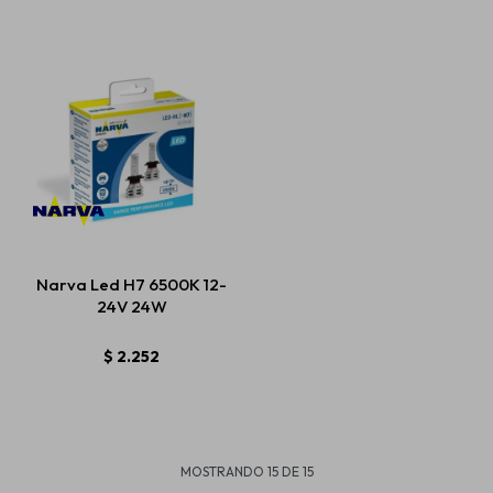
Narva Led H7 6500K 12-
24V 24W
$
2.252
MOSTRANDO
15
DE
15