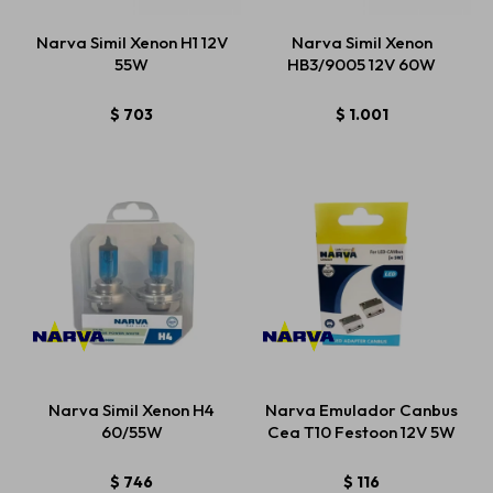
Narva Simil Xenon H1 12V
Narva Simil Xenon
55W
HB3/9005 12V 60W
$
703
$
1.001
Narva Simil Xenon H4
Narva Emulador Canbus
60/55W
Cea T10 Festoon 12V 5W
$
746
$
116