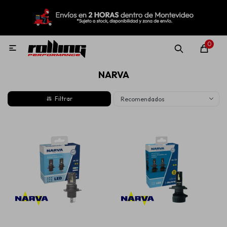
MI CUENTA
Menú
Nuevo!
Oportunidades!
Rolling Repuestos
0

NARVA
Neumáticos
Recomendados
Llantas
Lubricantes
Aditivos
Aerosoles