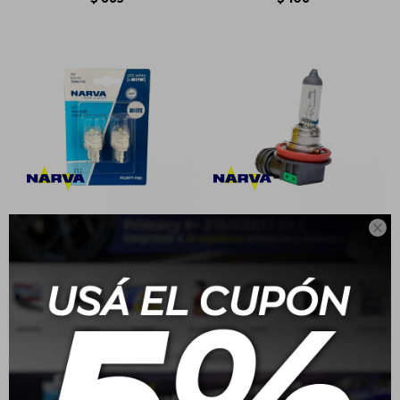

Narva Led T20 12V 21W
Narva Lampara
Halogena Longlife H11
PGJ19-2 12V 55W
$
654
$
659