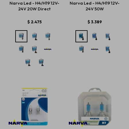
Narva Led - H4/H19 12V-
Narva Led - H4/H19 12V-
24V 20W Direct
24V 50W
Estética automotriz
$
2.475
$
3.389
Accesorios
Baterías
Repuestos
Servicios