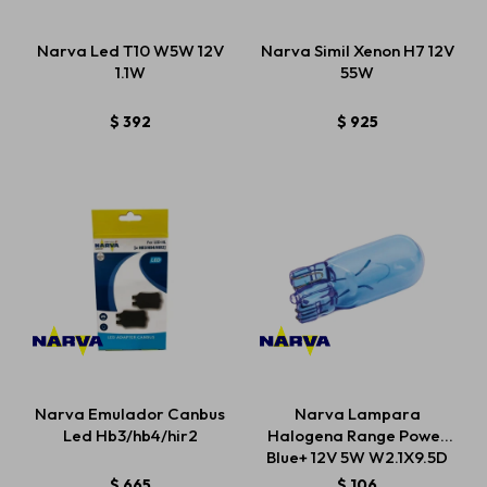
Narva Led T10 W5W 12V
Narva Simil Xenon H7 12V
1.1W
55W
$
392
$
925
Narva Emulador Canbus
Narva Lampara
Led Hb3/hb4/hir2
Halogena Range Power
Blue+ 12V 5W W2.1X9.5D
$
665
$
106