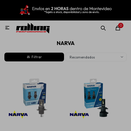
MI CUENTA
Menú
Nuevo!
Oportunidades!
Rolling Repuestos
0

NARVA
Neumáticos
Recomendados
Llantas
Lubricantes
Aditivos
Aerosoles