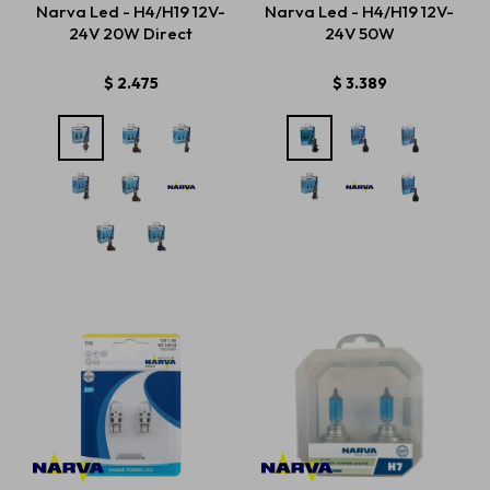
Narva Led - H4/H19 12V-
Narva Led - H4/H19 12V-
24V 20W Direct
24V 50W
Estética automotriz
$
2.475
$
3.389
Accesorios
Baterías
Repuestos
Servicios