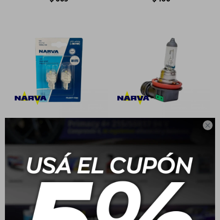

Narva Led T20 12V 21W
Narva Lampara
Halogena Longlife H11
PGJ19-2 12V 55W
$
654
$
659