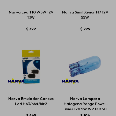
Narva Led T10 W5W 12V
Narva Simil Xenon H7 12V
1.1W
55W
$
392
$
925
Narva Emulador Canbus
Narva Lampara
Led Hb3/hb4/hir2
Halogena Range Power
Blue+ 12V 5W W2.1X9.5D
$
665
$
106