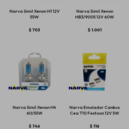
Narva Simil Xenon H1 12V
Narva Simil Xenon
55W
HB3/9005 12V 60W
$
703
$
1.001
Narva Simil Xenon H4
Narva Emulador Canbus
60/55W
Cea T10 Festoon 12V 5W
$
746
$
116