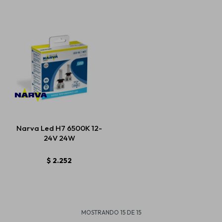
Narva Led H7 6500K 12-
24V 24W
$
2.252
MOSTRANDO
15
DE
15