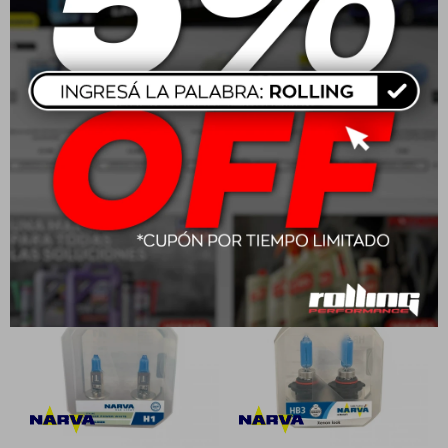
Narva Simil Xenon H3 12V
Narva Simil Xenon HB4
55W
(9006) 12V 55W
$
679
$
990