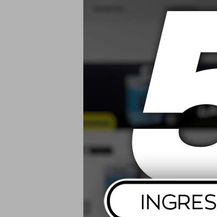
Narva Emulad
Hb3/h
$