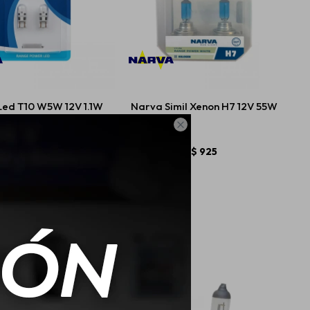
Led T10 W5W 12V 1.1W
Narva Simil Xenon H7 12V 55W

$
392
$
925