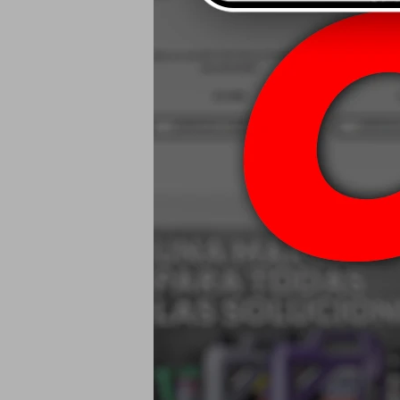
Narva Simil X
$