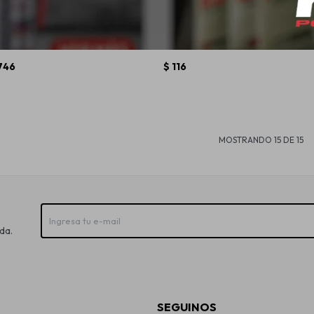
enon H4 60/55W
Narva Emulador Canbus Cea
Narva 
T10 Festoon 12V 5W
746
$
116
MOSTRANDO
15
DE
15
da.
SEGUINOS