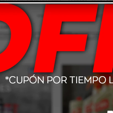
enon H3 12V 55W
Narva Simil Xenon HB4 (9006)
Narva S
12V 55W
679
$
990