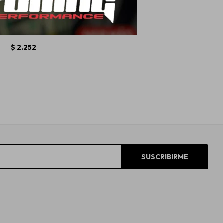
Led H7 6500K 12-24V
24W
$
2.252
SUSCRIBIRME