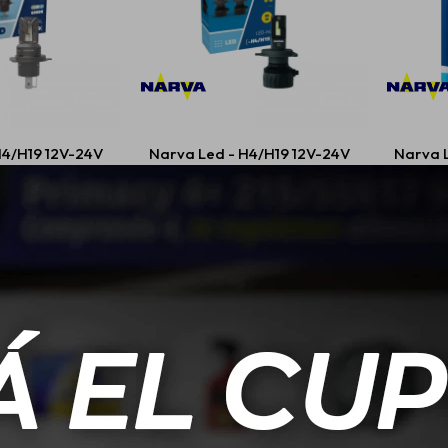
H4/H19 12V-24V
Narva Led - H4/H19 12V-24V
Narva 
Direct
50W
.475
$
3.389