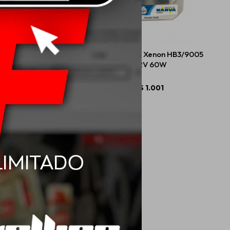
imil Xenon H1 12V 55W
Narva Simil Xenon HB3/9005
12V 60W
$
703
$
1.001