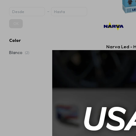
OK
Color
Narva Led - 
20W 
Blanco
(2)
$
2