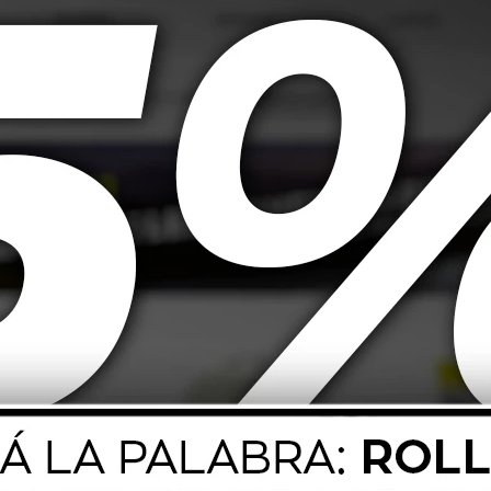
or Canbus Led
Narva Lampara Halogena
Narv
b4/hir2
Range Power Blue+ 12V 5W
W2.1X9.5D
665
$
106