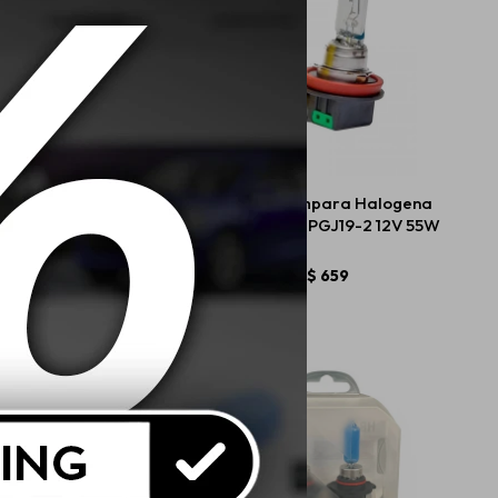
a Led T20 12V 21W
Narva Lampara Halogena
Longlife H11 PGJ19-2 12V 55W
$
654
$
659