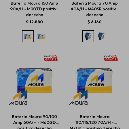
Batería Moura 150 Amp
Batería Moura 70 Amp
90A/H - M90TD positivo
40A/H - M40SR positivo
derecho
derecho
Estética automotriz
$
12.880
$
6.160
Accesorios
Baterías
Repuestos
Servicios
Batería Moura 90/100
Batería Moura
Amp 60A/H - M60GD
110/115/120 70A/H -
positivo derecho
M70KD positivo derecho