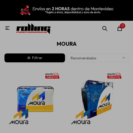
MI CUENTA
Menú
Nuevo!
Oportunidades!
Rolling Repuestos
0

MOURA
Neumáticos
Recomendados
Llantas
Lubricantes
Aditivos
Aerosoles