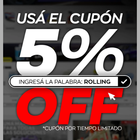
Batería Moura 165 Amp
Batería Moura 70/75
100A/H - ME100HA
Amp 48A/H - M48FD
positivo medio
positivo derecho
$
13.160
$
6.160