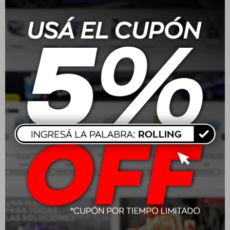
Batería Moura 165 Amp
Batería Moura 70/75
100A/H - ME100HA
Amp 48A/H - M48FD
positivo medio
positivo derecho
$
13.160
$
6.160