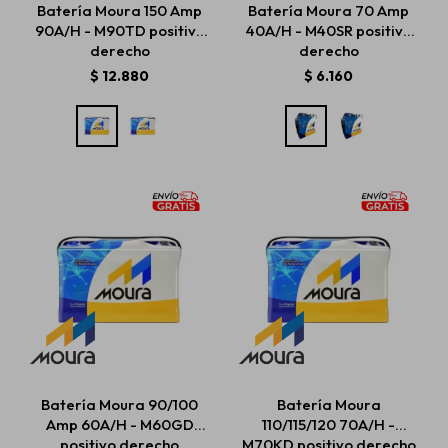
Batería Moura 150 Amp
Batería Moura 70 Amp
90A/H - M90TD positivo
40A/H - M40SR positivo
derecho
derecho
Estética automotriz
$
12.880
$
6.160
Accesorios
Baterías
Repuestos
Servicios
Batería Moura 90/100
Batería Moura
Amp 60A/H - M60GD
110/115/120 70A/H -
positivo derecho
M70KD positivo derecho