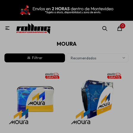
MI CUENTA
Menú
Nuevo!
Oportunidades!
Rolling Repuestos
0

MOURA
Neumáticos
Recomendados
Llantas
Lubricantes
Aditivos
Aerosoles