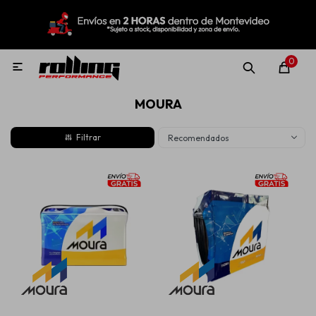
MI CUENTA
Menú
Nuevo!
Oportunidades!
Rolling Repuestos
0

MOURA
Neumáticos
Recomendados
Llantas
Lubricantes
Aditivos
Aerosoles