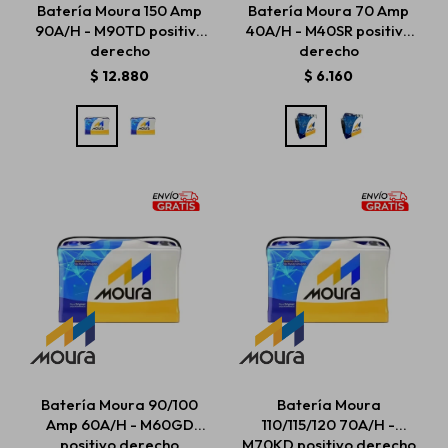
Batería Moura 150 Amp
Batería Moura 70 Amp
90A/H - M90TD positivo
40A/H - M40SR positivo
derecho
derecho
Estética automotriz
$
12.880
$
6.160
Accesorios
Baterías
Repuestos
Servicios
Batería Moura 90/100
Batería Moura
Amp 60A/H - M60GD
110/115/120 70A/H -
positivo derecho
M70KD positivo derecho