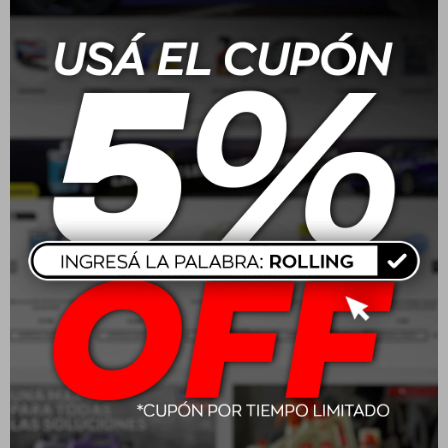
Batería Moura 165 Amp
Batería Moura 70/75
100A/H - ME100HA
Amp 48A/H - M48FD
positivo medio
positivo derecho
$
13.160
$
6.160