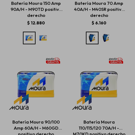
Batería Moura 150 Amp
Batería Moura 70 Amp
90A/H - M90TD positivo
40A/H - M40SR positivo
derecho
derecho
Estética automotriz
$
12.880
$
6.160
Accesorios
Baterías
Repuestos
Servicios
Batería Moura 90/100
Batería Moura
Amp 60A/H - M60GD
110/115/120 70A/H -
positivo derecho
M70KD positivo derecho