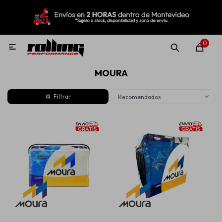
MI CUENTA
Menú
Nuevo!
Oportunidades!
Rolling Repuestos
0

MOURA
Neumáticos
Recomendados
Llantas
Lubricantes
Aditivos
Aerosoles