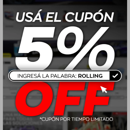
Batería Moura 165 Amp
Batería Moura 70/75
100A/H - ME100HA
Amp 48A/H - M48FD
positivo medio
positivo derecho
$
13.160
$
6.160