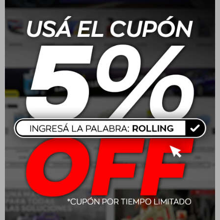
Batería Moura 165 Amp
Batería Moura 70/75
100A/H - ME100HA
Amp 48A/H - M48FD
positivo medio
positivo derecho
$
13.160
$
6.160