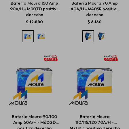
Batería Moura 150 Amp
Batería Moura 70 Amp
90A/H - M90TD positivo
40A/H - M40SR positivo
derecho
derecho
Estética automotriz
$
12.880
$
6.160
Accesorios
Baterías
Repuestos
Servicios
Batería Moura 90/100
Batería Moura
Amp 60A/H - M60GD
110/115/120 70A/H -
positivo derecho
M70KD positivo derecho