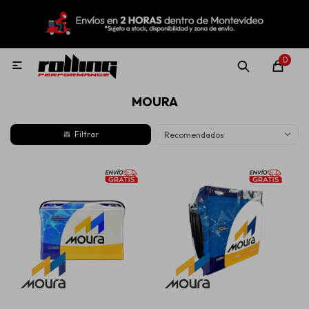
MI CUENTA
Menú
Nuevo!
Oportunidades!
Rolling Repuestos
0

MOURA
Neumáticos
Recomendados
Llantas
Lubricantes
Aditivos
Aerosoles