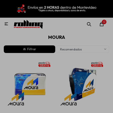
MI CUENTA
Menú
Nuevo!
Oportunidades!
Rolling Repuestos
0

MOURA
Neumáticos
Recomendados
Llantas
Lubricantes
Aditivos
Aerosoles