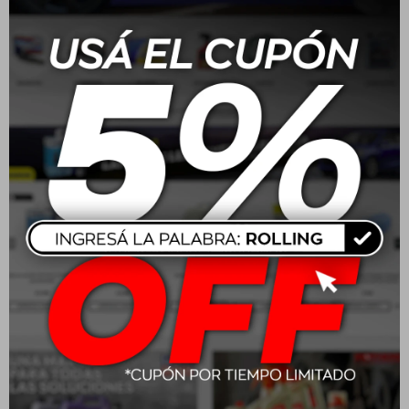
Batería Moura 165 Amp
Batería Moura 70/75
100A/H - ME100HA
Amp 48A/H - M48FD
positivo medio
positivo derecho
$
13.160
$
6.160