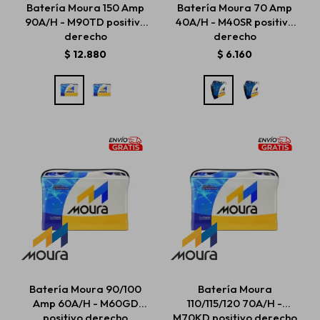
Batería Moura 150 Amp
Batería Moura 70 Amp
90A/H - M90TD positivo
40A/H - M40SR positivo
derecho
derecho
Estética automotriz
$
12.880
$
6.160
Accesorios
Baterías
Repuestos
Servicios
Batería Moura 90/100
Batería Moura
Amp 60A/H - M60GD
110/115/120 70A/H -
positivo derecho
M70KD positivo derecho