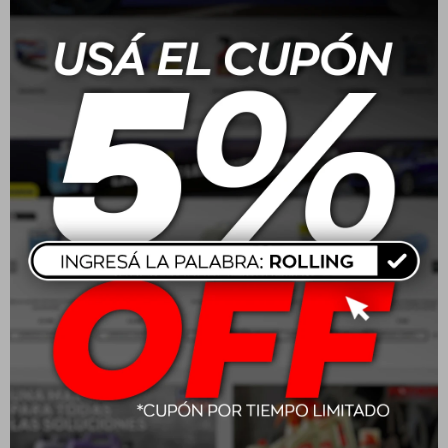
Batería Moura 165 Amp
Batería Moura 70/75
100A/H - ME100HA
Amp 48A/H - M48FD
positivo medio
positivo derecho
$
13.160
$
6.160