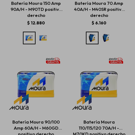
Batería Moura 150 Amp
Batería Moura 70 Amp
90A/H - M90TD positivo
40A/H - M40SR positivo
derecho
derecho
Estética automotriz
$
12.880
$
6.160
Accesorios
Baterías
Repuestos
Servicios
Batería Moura 90/100
Batería Moura
Amp 60A/H - M60GD
110/115/120 70A/H -
positivo derecho
M70KD positivo derecho