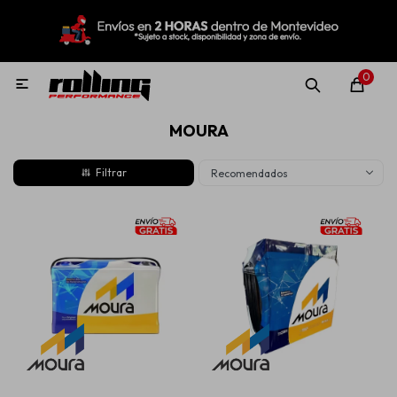
MI CUENTA
Menú
Nuevo!
Oportunidades!
Rolling Repuestos
0

MOURA
Neumáticos
Recomendados
Llantas
Lubricantes
Aditivos
Aerosoles