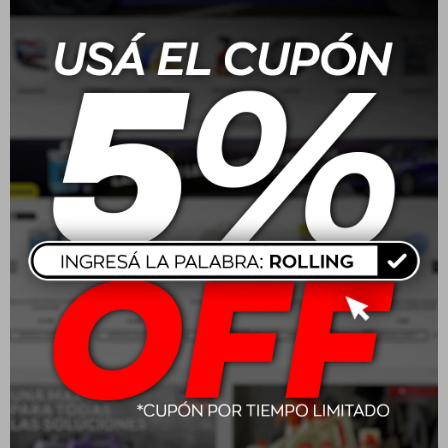
Batería Moura 165 Amp
Batería Moura 70/75
100A/H - ME100HA
Amp 48A/H - M48FD
positivo medio
positivo derecho
$
13.160
$
6.160