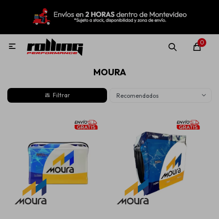
MI CUENTA
Menú
Nuevo!
Oportunidades!
Rolling Repuestos
0

MOURA
Neumáticos
Recomendados
Llantas
Lubricantes
Aditivos
Aerosoles