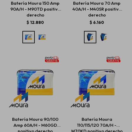
Batería Moura 150 Amp
Batería Moura 70 Amp
90A/H - M90TD positivo
40A/H - M40SR positivo
derecho
derecho
Estética automotriz
$
12.880
$
6.160
Accesorios
Baterías
Repuestos
Servicios
Batería Moura 90/100
Batería Moura
Amp 60A/H - M60GD
110/115/120 70A/H -
positivo derecho
M70KD positivo derecho