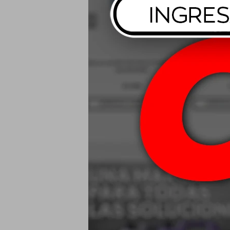
Batería Mo
100A/H - ME1
me
$
1