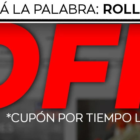
ura 165 Amp
Batería Moura 70/75 Amp
Batería
00HA positivo
48A/H - M48FD positivo
- M75
dio
derecho
3.160
$
6.160