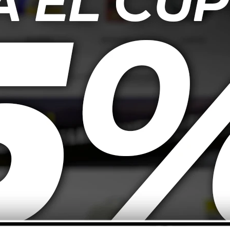
ura 220 Amp
Batería Moura 90/100 Amp
Batería
50BD positivo
60A/H M60AD positivo
- M80
echo
derecho
7.840
$
7.120