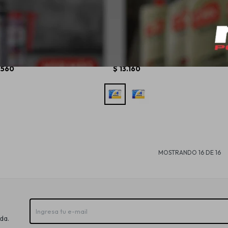
ra 80/90 Amp
Batería Moura 165 Amp
Bate
ED positivo
100A/H - M100HD positivo
220A/
echo
derecho
.560
$
13.160
MOSTRANDO
16
DE
16
da.