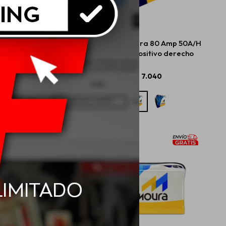
 Moura 130 Amp 75A/H
Batería Moura 80 Amp 50A/H
LD positivo derecho
- M50JR positivo derecho
$
10.560
$
7.040