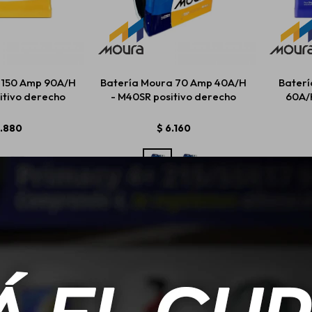
 150 Amp 90A/H
Batería Moura 70 Amp 40A/H
Baterí
itivo derecho
- M40SR positivo derecho
60A/
2.880
$
6.160