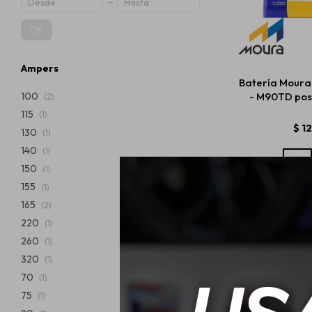
OK
Ampers
Batería Moura
- M90TD pos
100
(2)
115
(1)
$
1
130
(1)
140
(1)
150
(1)
155
(1)
165
(2)
220
(1)
260
(1)
320
(1)
70
(1)
75
(1)