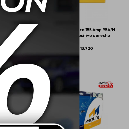
 Moura 140 Amp 80A/H
Batería Moura 155 Amp 95A/H
RD positivo derecho
M95QD positivo derecho
$
11.280
$
13.720