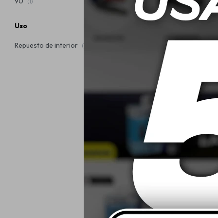
90
(1)
Uso
Repuesto de interior
(16)
Batería Mo
150A/H - M1
der
$
1