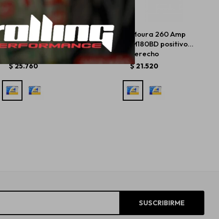
ría Moura 320 Amp
Batería Moura 260 Amp
H - M220PD positivo
180A/H - M180BD positivo
derecho
derecho
$
25.760
$
21.520
SUSCRIBIRME