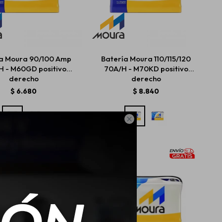
a Moura 90/100 Amp
Batería Moura 110/115/120
H - M60GD positivo
70A/H - M70KD positivo
derecho
derecho
$
6.680
$
8.840
