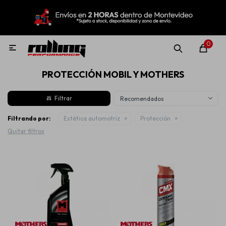
MI CUENTA
Menú
Nuevo!
Oportunidades!
Rolling Repuestos
0

PROTECCIÓN MOBIL Y MOTHERS
Neumáticos
Recomendados
Llantas
Filtrando por:
Estética automotriz
Protección
Quitar filtros
Lubricantes
Aditivos
Aerosoles