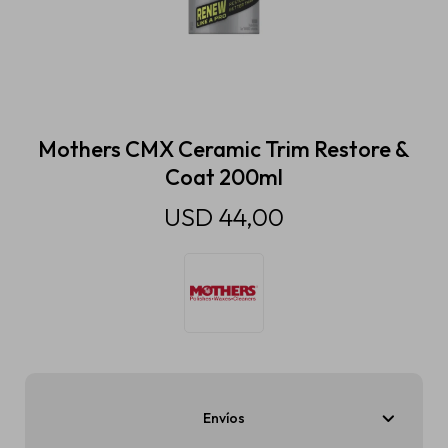
Estética automotriz
Accesorios
Mothers CMX Ceramic Trim Restore &
Coat 200ml
Baterías
USD
44,00
Repuestos
Servicios
Envíos