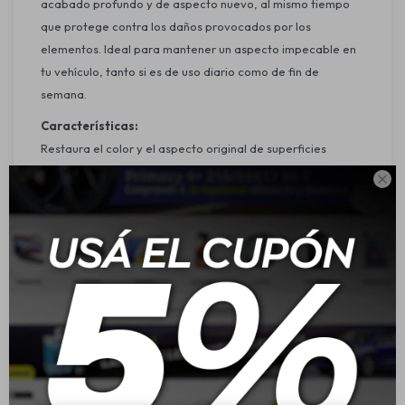
acabado profundo y de aspecto nuevo, al mismo tiempo
que protege contra los daños provocados por los
elementos. Ideal para mantener un aspecto impecable en
tu vehículo, tanto si es de uso diario como de fin de
semana.
Características:
Restaura el color y el aspecto original de superficies
plásticas, de vinilo y goma.

Proporciona una protección cerámica avanzada con nano-
cuarzo acrílico-SiO₂.
Forma una barrera ultraduradera, súper hidrófoba y
resistente al calor.
Protege contra el sol, ozono, smog, agua, químicos y
contaminantes ambientales.
Aplicación:
Asegurate de que la superficie esté limpia y
completamente seca.