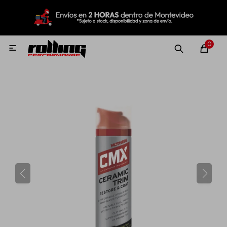
MI CUENTA
Menú
Nuevo!
Oportunidades!
Rolling Repuestos
0

Neumáticos
Llantas
Lubricantes
Aditivos
Aerosoles