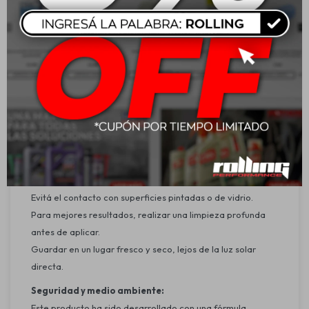
Agitá bien el producto antes de usar.
Aplicá una pequeña cantidad en un aplicador de espuma o
microfibra.
Frotá el producto uniformemente sobre la superficie a
tratar.
Dejá secar unos minutos hasta que se forme una película.
Retirá el exceso con un paño limpio y seco.
Repetí el proceso si es necesario para obtener un acabado
más intenso.
Recomendaciones:
No aplicar bajo luz solar directa ni en superficies calientes.
Evitá el contacto con superficies pintadas o de vidrio.
Para mejores resultados, realizar una limpieza profunda
antes de aplicar.
Guardar en un lugar fresco y seco, lejos de la luz solar
directa.
Seguridad y medio ambiente:
Este producto ha sido desarrollado con una fórmula