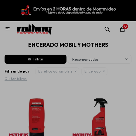
MI CUENTA
Menú
Nuevo!
Oportunidades!
Rolling Repuestos
0

ENCERADO MOBIL Y MOTHERS
Neumáticos
Recomendados
Llantas
Filtrando por:
Estética automotriz
Encerado
Quitar filtros
Lubricantes
Aditivos
Aerosoles