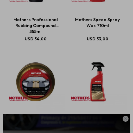
Mothers Professional
Mothers Speed Spray
Estética automotriz
Rubbing Compound
Wax 710ml
355ml
USD
34,00
USD
33,00
Accesorios
Baterías
Repuestos
Servicios
Mothers California Gold
Mothers California Gold

Synthetic Wax-
Spray Wax 710ml
Paste/Cera En Pasta