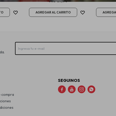
0
USD
23,00
da.
SEGUINOS




e compra
uciones
diciones