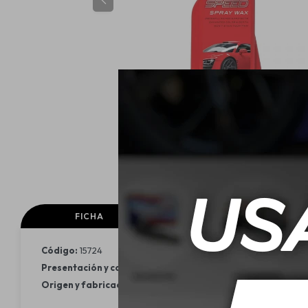
FICHA
FICHA TECNICA
Código:
15724
Presentación y contenido:
Botella pulverizadora 710 mL.
Origen y fabricación:
EEUU