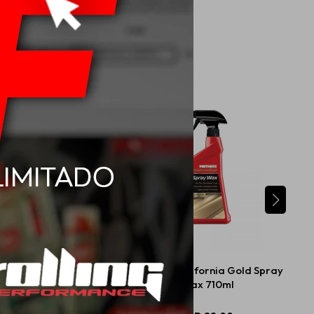
Back-To-Black Heavy
Mothers California Gold Spray
m Cleaner Kit 296ml
Wax 710ml