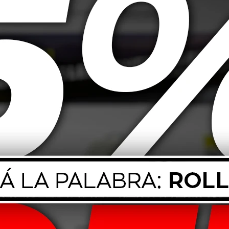
ionar un brillo rápido y duradero a la pintura del vehículo.
esistente a los rayos UV. Su fórmula contiene cera de carnauba de alta cali
e el Mothers Speed Spray Wax sobre la superficie y extiéndalo con una toal
perficie hasta que brille.
luyendo automóviles, camiones, motocicletas, barcos y aviones. También se 
productos, que no dañan la salud de las personas ni la capa de ozono. Ade