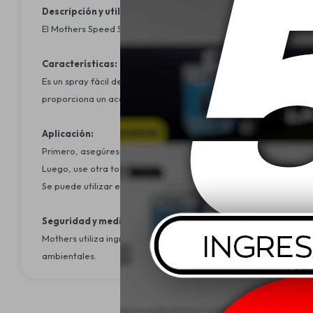
Descripción y utilidad:
El Mothers Speed Spray Wax es un producto diseñado para proporc
Características:
Es un spray fácil de usar que proporciona un brillo duradero y r
proporciona un acabado brillante y suave.
Aplicación:
Primero, asegúrese de que la superficie esté limpia y seca. Rocí
Luego, use otra toalla de microfibra limpia y seca para pulir la su
Se puede utilizar en cualquier tipo de pintura de vehículos, inc
Seguridad y medio ambiente:
Mothers utiliza ingredientes naturales y biodegradables en sus 
ambientales.