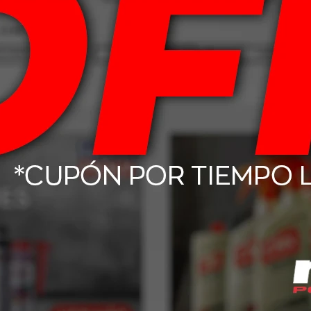
Productos que te pueden interesar
thetic Wax
Mothers Mtech Spray Wax
Mothers 
710ml
Duty Tri