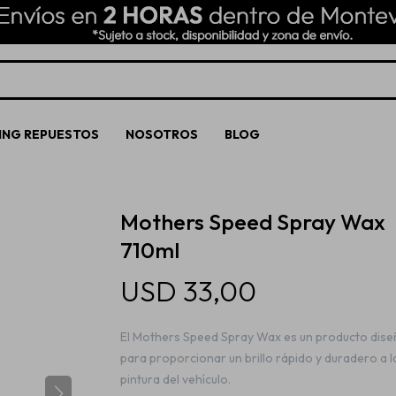
ING REPUESTOS
NOSOTROS
BLOG
Mothers Speed Spray Wax
710ml
USD
33,00
El Mothers Speed Spray Wax es un producto dis
para proporcionar un brillo rápido y duradero a l
pintura del vehículo.