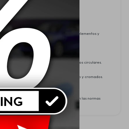
dad que protege la pintura del vehículo de los elementos y
la de microfibra limpia y suave, en movimientos circulares.
puede utilizar en otras superficies, como vidrio y cromados.
más, sus envases son reciclables y cumplen con las normas