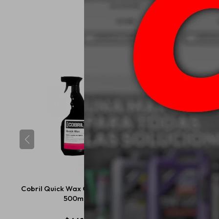
Cobril Quick Wax Cera Rápida
Mothers M-tech Syn
500ml
355ml