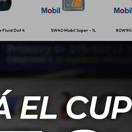
 Fluid Dot 4
5W40 Mobil Super - 1L
80W90 
608
USD
27,00