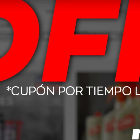
 De Freno Moto
20W50 Mobil Super 4L
15W4
uid 200cc
Mo
302
USD
54,00
-lube GX - GL4
Mobil ATF D/M Fluido De
Mobi
1L
Transmisión 1L
12,08
USD
16,00