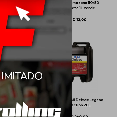
0 Mobil M-Delvac
Mobil Permazone 50/50
dern SD V3 20L
Antifreeze 1L Verde
USD
202,00
USD
12,00
l Special 2T 500ml
20W50 Mobil Delvac Legend
Protection 20L
USD
7,98
USD
240,00