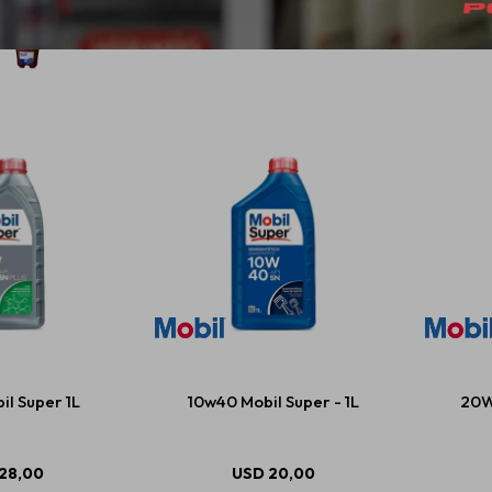
l Super 1L
10w40 Mobil Super - 1L
20W
28,00
USD
20,00