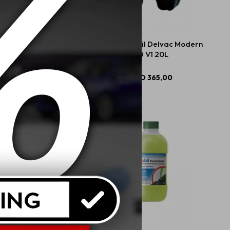
 Mobil M-Lube HD-A
10W40 Mobil Delvac Modern
GL5
SD V1 20L
USD
25,00
USD
365,00