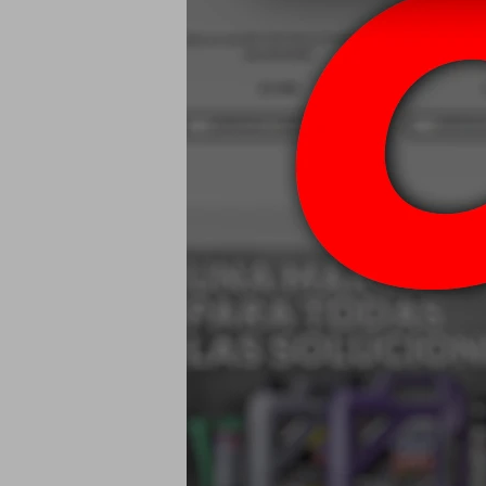
Mobil Liquido
Brake Fl
$
80W90 Mobil M
USD