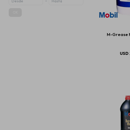
OK
M-Grease M
USD