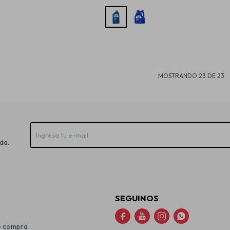
MOSTRANDO
23
DE
23
da.
SEGUINOS




e compra