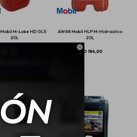
Mobil M-Lube HD GL5
AW68 Mobil HLP M-Hidraulico
20L
20L

USD
225,02
USD
184,00