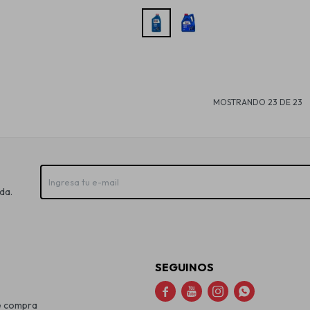
MOSTRANDO
23
DE
23
da.
SEGUINOS




e compra