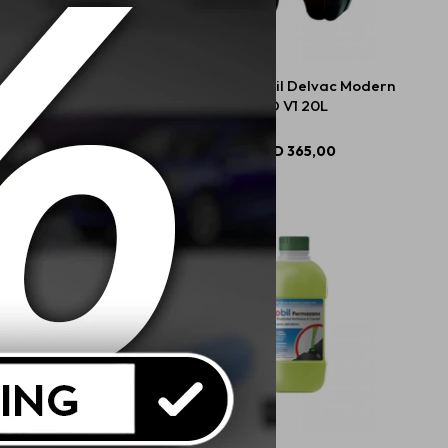
 Mobil M-Lube HD-A
10W40 Mobil Delvac Modern
GL5
SD V1 20L
USD
25,00
USD
365,00