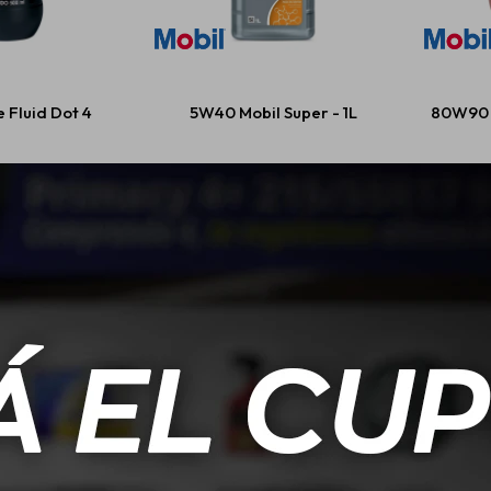
 Fluid Dot 4
5W40 Mobil Super - 1L
80W90 
608
USD
27,00