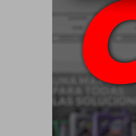
Mobil Liquido
Brake Fl
$
80W90 Mobil M
USD