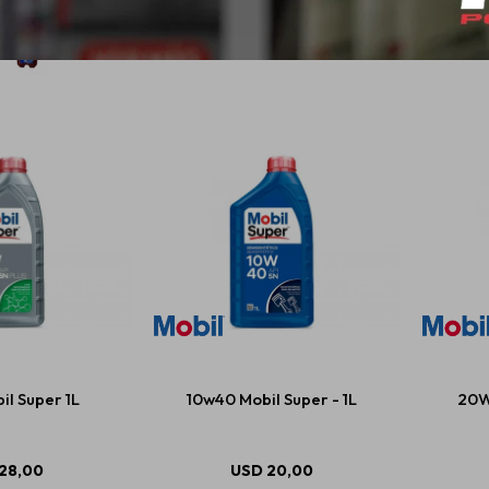
l Super 1L
10w40 Mobil Super - 1L
20W
28,00
USD
20,00