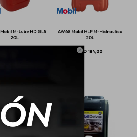
Mobil M-Lube HD GL5
AW68 Mobil HLP M-Hidraulico
20L
20L

USD
225,02
USD
184,00