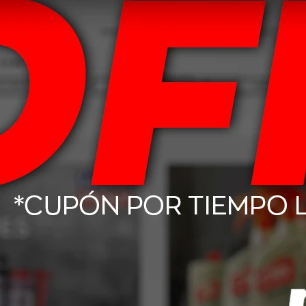
 De Freno Moto
20W50 Mobil Super 4L
15W4
uid 200cc
Mo
302
USD
54,00
-lube GX - GL4
Mobil ATF D/M Fluido De
Mobi
1L
Transmisión 1L
12,08
USD
16,00