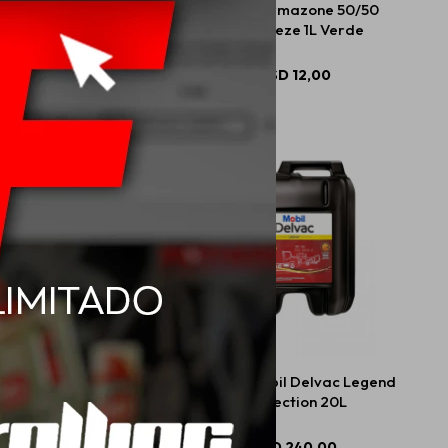
0 Mobil M-Delvac
Mobil Permazone 50/50
dern SD V3 20L
Antifreeze 1L Verde
USD
202,00
USD
12,00
l Special 2T 500ml
20W50 Mobil Delvac Legend
Protection 20L
USD
7,98
USD
240,00