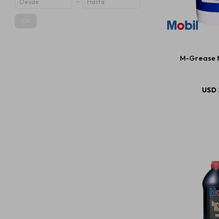
OK
M-Grease M
USD