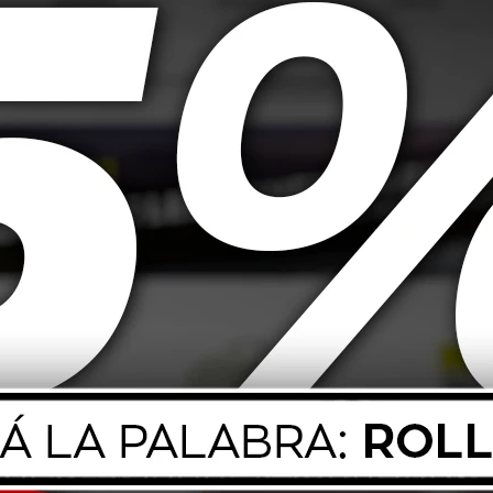
 Super D1 1L
20W50 Mobil Moto 1L
80W90
30,00
USD
14,00