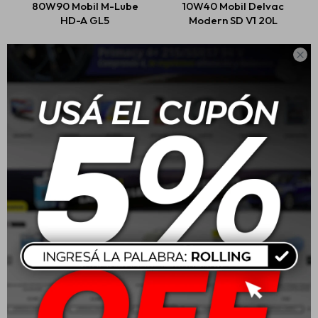
80W90 Mobil M-Lube
10W40 Mobil Delvac
HD-A GL5
Modern SD V1 20L
USD
25,00
USD
365,00

Mobil Liquido De Freno
20W50 Mobil Super 4L
Moto Brake Fluid 200cc
$
302
USD
54,00