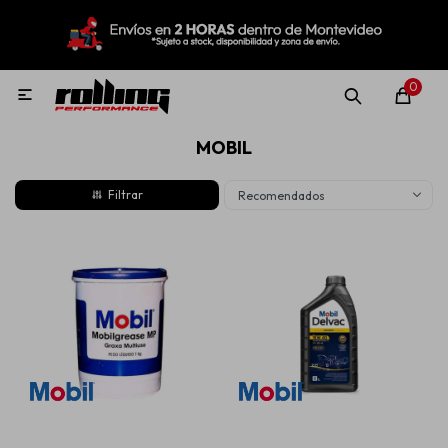
MI CUENTA
Menú
Nuevo!
Oportunidades!
Rolling Repuestos
0

MOBIL
Neumáticos
Recomendados
Llantas
Lubricantes
Aditivos
Aerosoles