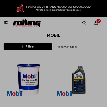
MI CUENTA
Menú
Nuevo!
Oportunidades!
Rolling Repuestos
0

MOBIL
Neumáticos
Recomendados
Llantas
Lubricantes
Aditivos
Aerosoles