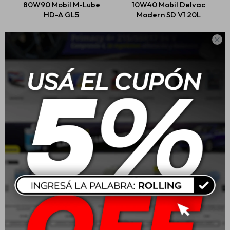
80W90 Mobil M-Lube
10W40 Mobil Delvac
HD-A GL5
Modern SD V1 20L
USD
25,00
USD
365,00

Mobil Liquido De Freno
20W50 Mobil Super 4L
Moto Brake Fluid 200cc
$
302
USD
54,00