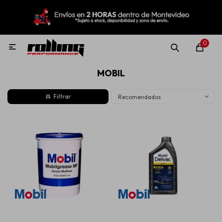
MI CUENTA
Menú
Nuevo!
Oportunidades!
Rolling Repuestos
0

MOBIL
Neumáticos
Recomendados
Llantas
Lubricantes
Aditivos
Aerosoles