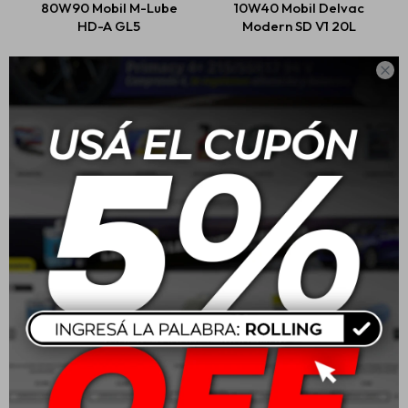
80W90 Mobil M-Lube
10W40 Mobil Delvac
HD-A GL5
Modern SD V1 20L
USD
25,00
USD
365,00

Mobil Liquido De Freno
20W50 Mobil Super 4L
Moto Brake Fluid 200cc
$
302
USD
54,00