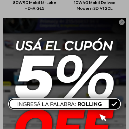
80W90 Mobil M-Lube
10W40 Mobil Delvac
HD-A GL5
Modern SD V1 20L
USD
25,00
USD
365,00

Mobil Liquido De Freno
20W50 Mobil Super 4L
Moto Brake Fluid 200cc
$
302
USD
54,00