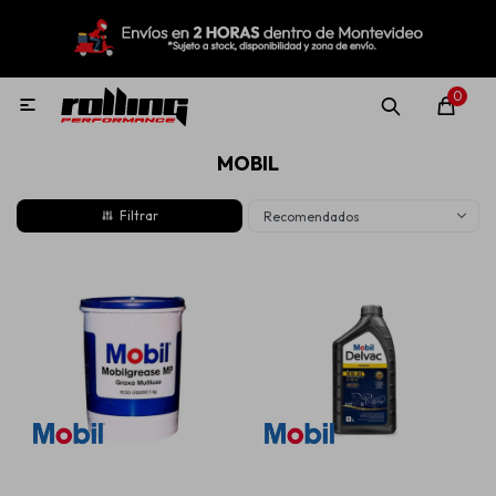
MI CUENTA
Menú
Nuevo!
Oportunidades!
Rolling Repuestos
0

MOBIL
Neumáticos
Recomendados
Llantas
Lubricantes
Aditivos
Aerosoles