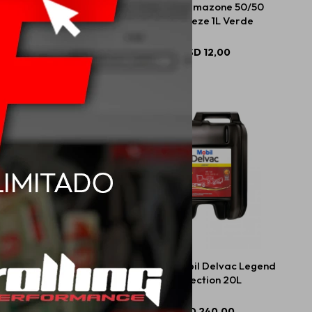
0 Mobil M-Delvac
Mobil Permazone 50/50
dern SD V3 20L
Antifreeze 1L Verde
USD
202,00
USD
12,00
l Special 2T 500ml
20W50 Mobil Delvac Legend
Protection 20L
USD
7,98
USD
240,00