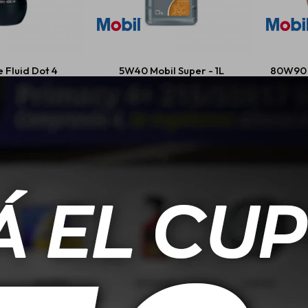
 Fluid Dot 4
5W40 Mobil Super - 1L
80W90 
608
USD
27,00