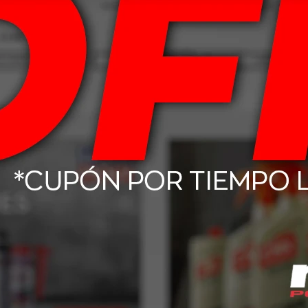
 De Freno Moto
20W50 Mobil Super 4L
15W4
uid 200cc
Mo
302
USD
54,00
-lube GX - GL4
Mobil ATF D/M Fluido De
Mobi
1L
Transmisión 1L
12,08
USD
16,00