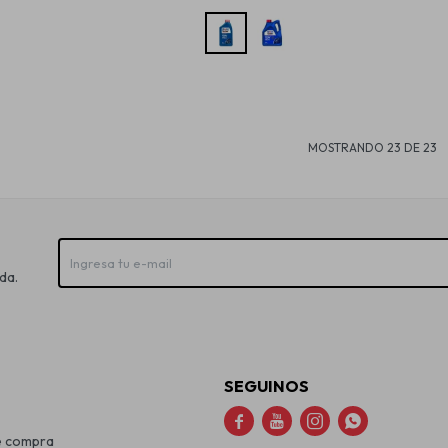
MOSTRANDO
23
DE
23
da.
SEGUINOS




e compra