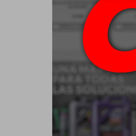
Mobil Liquido
Brake Fl
$
80W90 Mobil M
USD