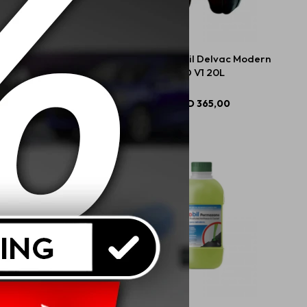
 Mobil M-Lube HD-A
10W40 Mobil Delvac Modern
GL5
SD V1 20L
USD
25,00
USD
365,00