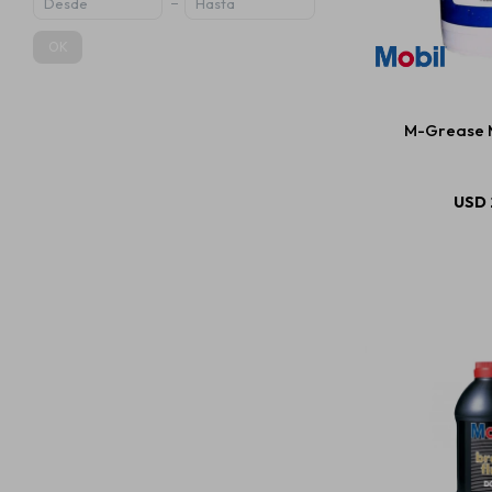
OK
M-Grease M
USD