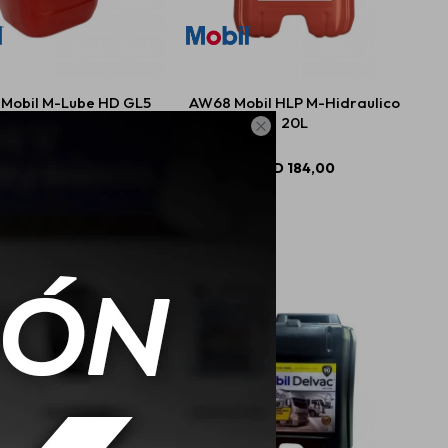
Mobil M-Lube HD GL5
AW68 Mobil HLP M-Hidraulico
20L
20L

USD
225,02
USD
184,00