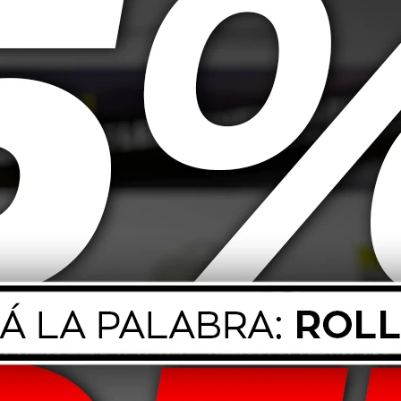
 Super D1 1L
20W50 Mobil Moto 1L
80W90
30,00
USD
14,00