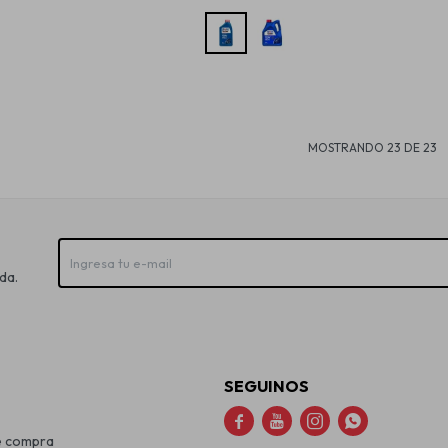
MOSTRANDO
23
DE
23
da.
SEGUINOS




e compra