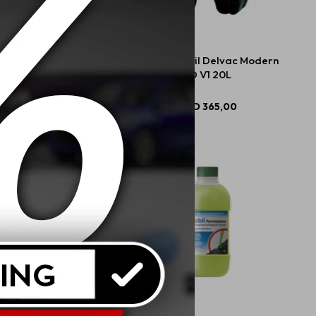
 Mobil M-Lube HD-A
10W40 Mobil Delvac Modern
GL5
SD V1 20L
USD
25,00
USD
365,00