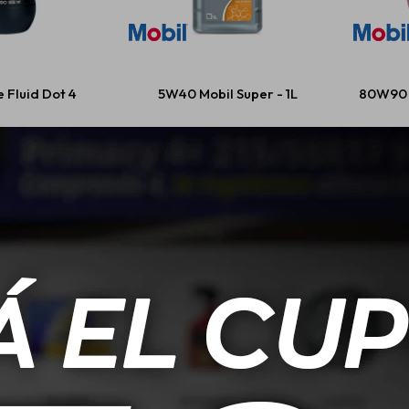
 Fluid Dot 4
5W40 Mobil Super - 1L
80W90 
608
USD
27,00