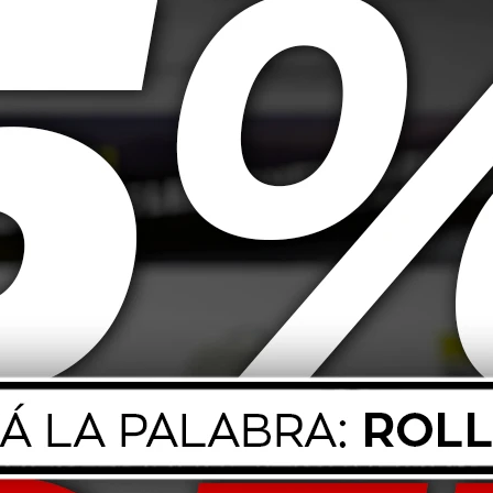
 Super D1 1L
20W50 Mobil Moto 1L
80W90
30,00
USD
14,00