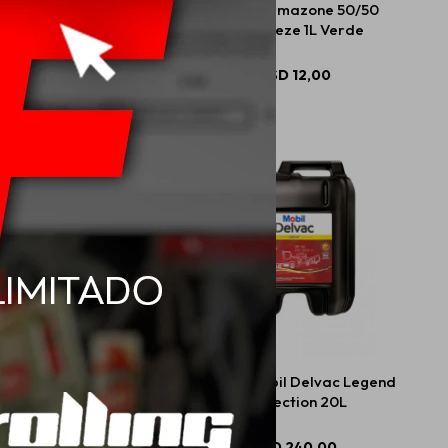
0 Mobil M-Delvac
Mobil Permazone 50/50
dern SD V3 20L
Antifreeze 1L Verde
USD
202,00
USD
12,00
l Special 2T 500ml
20W50 Mobil Delvac Legend
Protection 20L
USD
7,98
USD
240,00