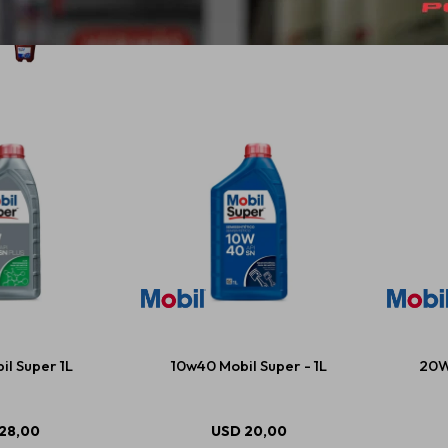
l Super 1L
10w40 Mobil Super - 1L
20W
28,00
USD
20,00