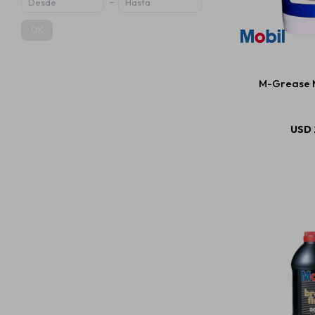
OK
M-Grease M
USD