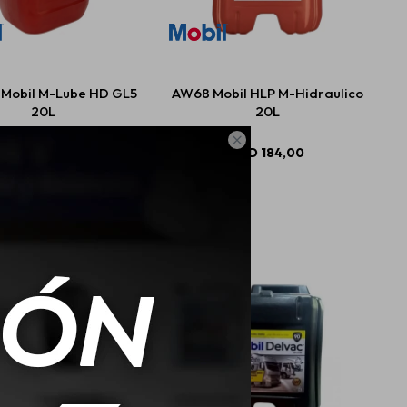
Mobil M-Lube HD GL5
AW68 Mobil HLP M-Hidraulico
20L
20L

USD
225,02
USD
184,00