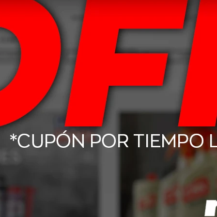
 De Freno Moto
20W50 Mobil Super 4L
15W4
uid 200cc
Mo
302
USD
54,00
-lube GX - GL4
Mobil ATF D/M Fluido De
Mobi
1L
Transmisión 1L
12,08
USD
16,00