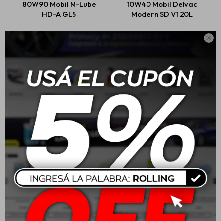
80W90 Mobil M-Lube
10W40 Mobil Delvac
HD-A GL5
Modern SD V1 20L
USD
25,00
USD
365,00

Mobil Liquido De Freno
20W50 Mobil Super 4L
Moto Brake Fluid 200cc
$
302
USD
54,00