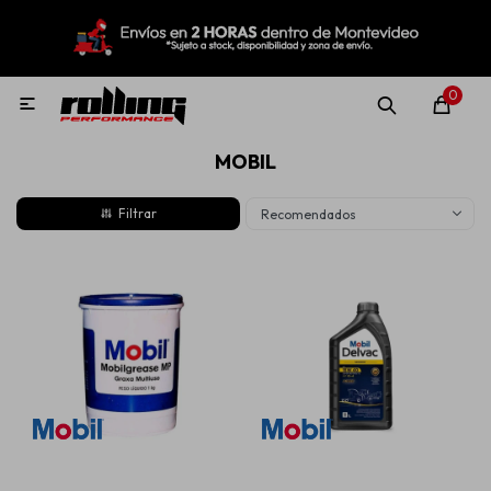
MI CUENTA
Menú
Nuevo!
Oportunidades!
Rolling Repuestos
0

MOBIL
Neumáticos
Recomendados
Llantas
Lubricantes
Aditivos
Aerosoles