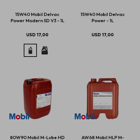
15W40 Mobil Delvac
15W40 Mobil Delvac
Power Modern SD V3 - 1L
Power - 1L
Estética automotriz
USD
17,00
USD
17,00
Accesorios
Baterías
Repuestos
Servicios
80W90 Mobil M-Lube HD
AW68 Mobil HLP M-