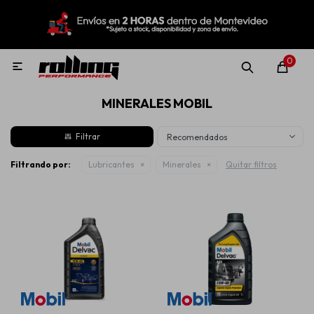
MI CUENTA
Menú
Nuevo!
Oportunidades!
Rolling Repuestos
0

MINERALES MOBIL
Neumáticos
Recomendados
Llantas
Filtrando por:
Lubricantes
Minerales
Quitar filtros
Lubricantes
Aditivos
Aerosoles