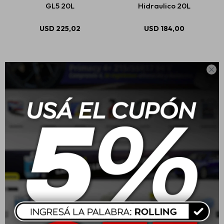
GL5 20L
Hidraulico 20L
USD
225,02
USD
184,00

20W50 Mobil Moto 1L
20W50 Mobil Super 4L
USD
14,00
USD
54,00