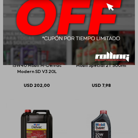
15W40 Mobil M-Delvac
Mobil Special 2T 500ml
Modern SD V3 20L
USD
202,00
USD
7,98