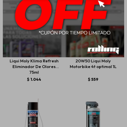
Liqui Moly Klima Refresh
20W50 Liqui Moly
Eliminador De Olores
Motorbike 4t optimal 1L
75ml
$
1.044
$
559