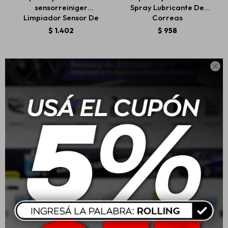
sensorreiniger
Spray Lubricante De
Limpiador Sensor De
Correas
Masa 200ml
$
1.402
$
958

Liqui Moly Pro-Line
Liqui Moly Pro-Line
Drossel Klappen Reiniger
Electronic Spray 400ml
(Nafta) Limpiador
Mariposa Y Admision
$
2.033
$
972
400ml