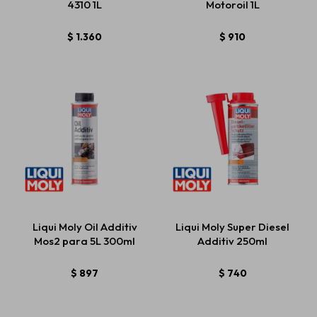
4310 1L
Motoroil 1L
$
1.360
$
910
Liqui Moly Oil Additiv
Liqui Moly Super Diesel
Mos2 para 5L 300ml
Additiv 250ml
$
897
$
740