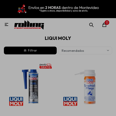
MI CUENTA
Menú
Nuevo!
Oportunidades!
Rolling Repuestos
0

LIQUI MOLY
Neumáticos
Recomendados
Llantas
Lubricantes
Aditivos
Aerosoles