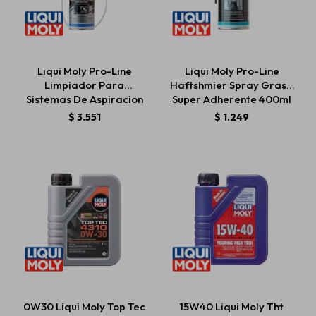
Liqui Moly Pro-Line
Liqui Moly Pro-Line
Limpiador Para
Haftshmier Spray Grasa
Sistemas De Aspiracion
Super Adherente 400ml
Diesel
$
3.551
$
1.249
0W30 Liqui Moly Top Tec
15W40 Liqui Moly Tht