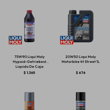
75W90 Liqui Moly
20W50 Liqui Moly
Hypoid-Getriebeol
Motorbike 4t Street 1L
Liquido De Caja
GL4/GL5
$
1.365
$
676