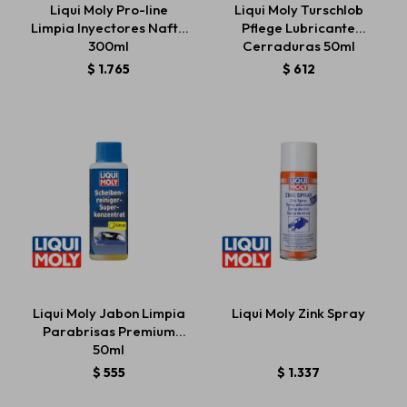
Liqui Moly Pro-line
Liqui Moly Turschlob
Limpia Inyectores Nafta
Pflege Lubricante
300ml
Cerraduras 50ml
Estética automotriz
$
1.765
$
612
Accesorios
Baterías
Repuestos
Liqui Moly Jabon Limpia
Liqui Moly Zink Spray
Servicios
Parabrisas Premium
50ml
$
555
$
1.337