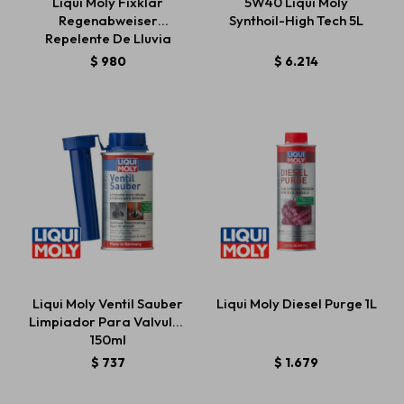
Liqui Moly Fixklar
5W40 Liqui Moly
Regenabweiser
Synthoil-High Tech 5L
Repelente De Lluvia
125ml
$
980
$
6.214
Liqui Moly Ventil Sauber
Liqui Moly Diesel Purge 1L
Limpiador Para Valvulas
150ml
$
737
$
1.679