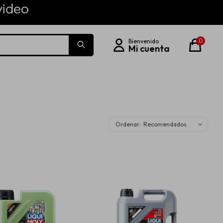
0
Recomendados