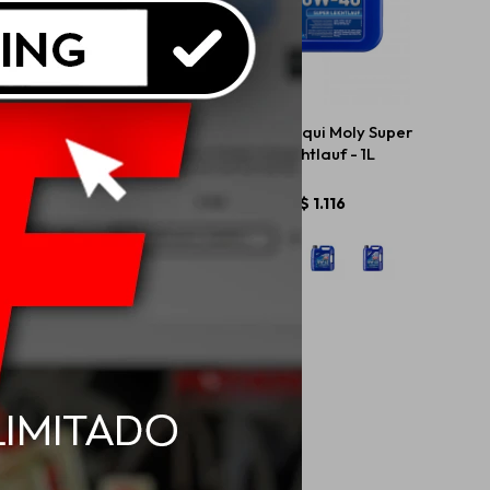
iqui Moly Leichtlauf
10W40 Liqui Moly Super
erformance - 1L
Leichtlauf - 1L
$
960
$
1.116