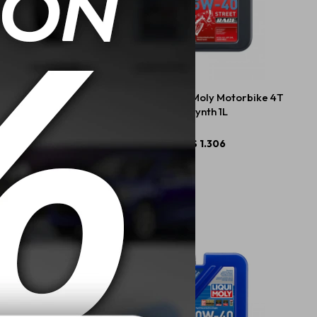
iqui Moly Leichtlauf
5W40 Liqui Moly Motorbike 4T
erformance - 1L
Synth 1L
$
898
$
1.306