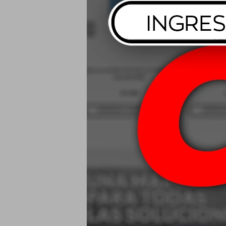
10W50 Liqui 
4T Sy
$
1