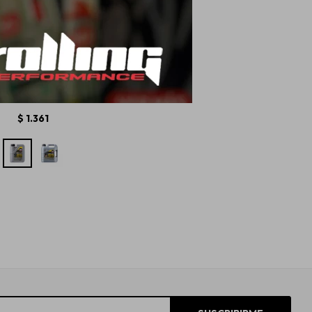
qui Moly Top Tec 4100
- 1L
$
1.361