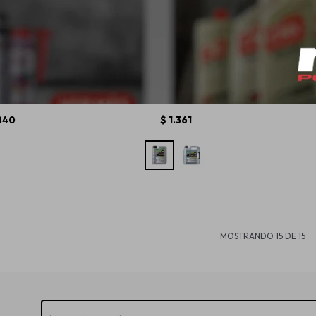
Moly Motorbike
0W20 Liqui Moly Special Tec
5W40 Li
 1L
AA - 1L
840
$
1.361
MOSTRANDO
15
DE
15