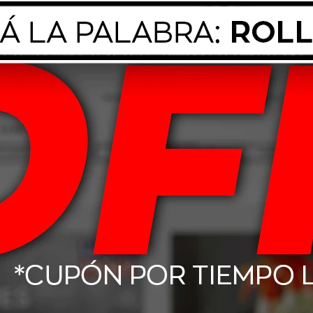
Moly Motorbike
10W60 Liqui Moly Synthoil
5W40 L
nth 1L
Race Ex 1391 5L
P
.117
$
7.674