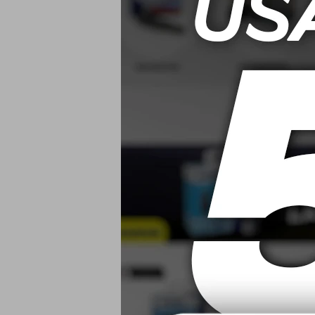
15W50 Liqui 
4T St
$