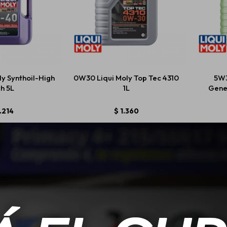
y Synthoil-High
0W30 Liqui Moly Top Tec 4310
5W3
h 5L
1L
Gener
.214
$
1.360