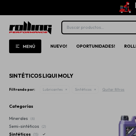
NUEVO!
OPORTUNIDADES!
ROLL
MENÚ
SINTÉTICOS LIQUI MOLY
Filtrando por:
Lubricantes
Sintéticos
Quitar filtros
Categorías
Minerales
(6)
Semi-sintéticos
(2)
Sintéticos
(15)