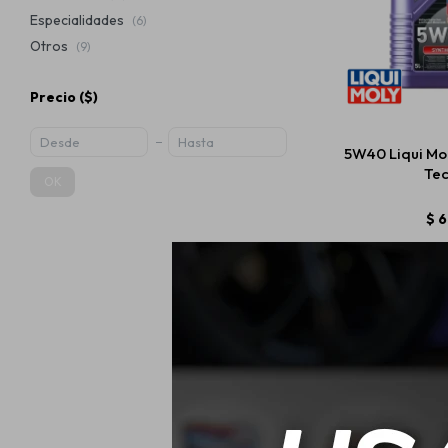
Especialidades
(6)
Otros
(9)
Precio
($)
5W40 Liqui Mol
Tec
OK
$
6