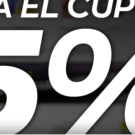
Moly Motorbike
5W40 Liqui moly New
5W30 L
reet 1L
Generation Molygen - 1L
P
687
$
1.361