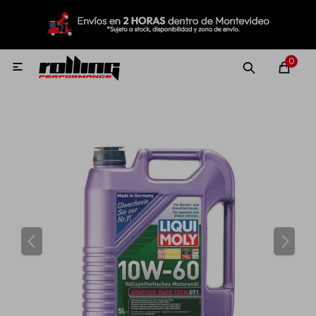
MI CUENTA
Menú
Nuevo!
Oportunidades!
Rolling Repuestos
0

Neumáticos
Llantas
Lubricantes
Aditivos
Aerosoles