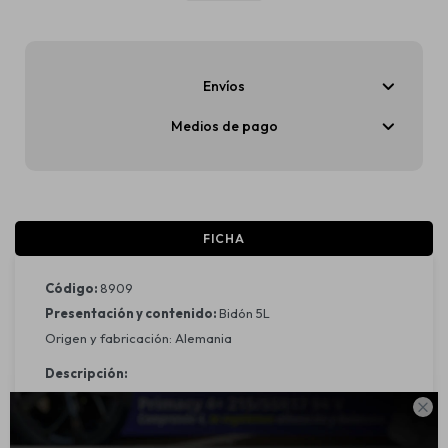
Envíos
Medios de pago
FICHA
Código:
8909
Presentación y contenido:
Bidón 5L
Origen y fabricación: Alemania
Descripción:
Especialmente desarrollado para el deporte motor. Para

motores de gasolina y diesel con un uso deportivo durante