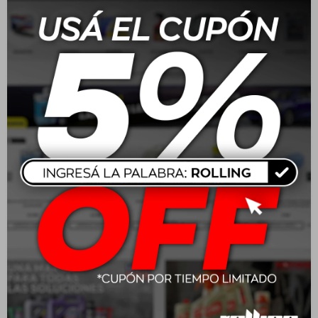
todo el año. Sometido a prueba en turbocompresores y
catalizadores. Aceite probado y recomendado por los
pilotos Liqui Moly del automovilismo nacional.
Características:
Presión de aceite óptima en todas las
revoluciones.Lubricación fiable a temperaturas extremas
tanto altas como bajas.Estabilidad alta contra corte de la
película de aceite y contra envejecimiento.Probado en
motores con turbo y con convertidor catalítico.
Aplicación:
Recomendado para vehículos de carrera y todo deporte
vinculado al automovilismo. Para vehículos con alta
exigencia que requieran de protección extrema.
Homologaciones:
API SL/CF | ACEA A3 / B3 | Fiat 9.55535-H3 (Alfa Romeo 159 -
166 - GT - GTV - Spider 2003 / 2011)
Seguridad y medioambiente: