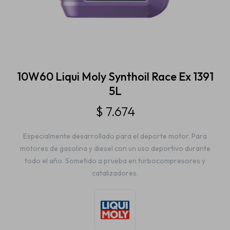
Estética automotriz
Accesorios
10W60 Liqui Moly Synthoil Race Ex 1391
5L
Baterías
$
7.674
Especialmente desarrollado para el deporte motor. Para
Repuestos
motores de gasolina y diesel con un uso deportivo durante
todo el año. Sometido a prueba en turbocompresores y
catalizadores.
Servicios