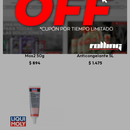
Liqui Moly Lm 48
Liqui Moly Coolant Ready
Montagepaste Grasa
Mix Raf12+
Mos2 50g
Anticongelante 5L
$
894
$
1.475