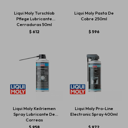
Liqui Moly Turschlob
Liqui Moly Pasta De
Pflege Lubricante
Cobre 250ml
Estética automotriz
Cerraduras 50ml
$
612
$
596
Accesorios
Baterías
Repuestos
Servicios
Liqui Moly Keilriemen
Liqui Moly Pro-Line
Spray Lubricante De
Electronic Spray 400ml
Correas
$
958
$
972