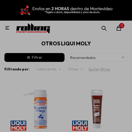
MI CUENTA
Menú
Nuevo!
Oportunidades!
Rolling Repuestos
0

OTROS LIQUI MOLY
Neumáticos
Recomendados
Llantas
Filtrando por:
Lubricantes
Otros
Quitar filtros
Lubricantes
Aditivos
Aerosoles