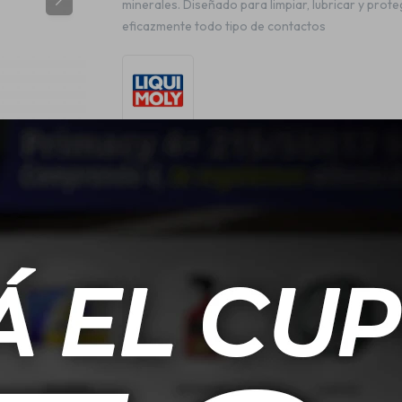
minerales. Diseñado para limpiar, lubricar y prote
eficazmente todo tipo de contactos
ESPECIFICACIONES