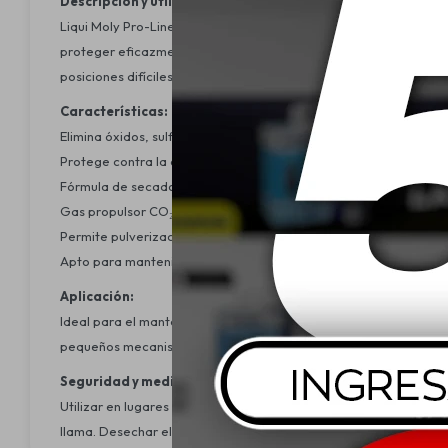
Descripción y utilidad:
Liqui Moly Pro-Line Electronic Spray es un limpiador sintético de
proteger eficazmente todo tipo de contactos eléctricos y electrón
posiciones difíciles gracias a su sistema de pulverización ajustab
Características:
Elimina óxidos, sulfuros y suciedad de los contactos eléctricos
Protege contra la corrosión y mejora la conductividad
Fórmula de secado rápido, sin residuos ni siliconas
Gas propulsor CO₂: 3% del contenido total, con 97% de producto
Permite pulverización con o sin cánula, en cualquier ángulo o po
Apto para mantenimiento y protección de componentes eléctric
Aplicación:
Ideal para el mantenimiento de enchufes, fusibles, terminales, c
pequeños mecanismos eléctricos como interruptores de panel o
Seguridad y medio ambiente:
Utilizar en lugares bien ventilados y con el equipo desconectado
llama. Desechar el envase vacío de acuerdo con las normativas l