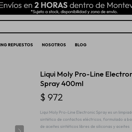
ING REPUESTOS
NOSOTROS
BLOG
Liqui Moly Pro-Line Electron
Spray 400ml
$
972
Liqui Moly Pro-Line Electronic Spray es un limpia
sintético de contactos eléctricos, formulado a b
de aceites sintéticos libres de siliconas y aceites