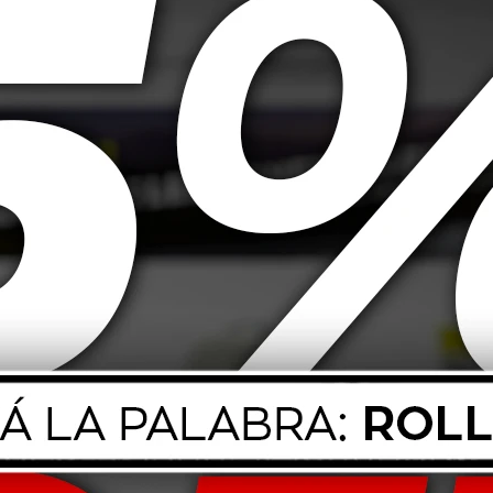
 contactos eléctricos, formulado a base de aceites sintéticos libres de sili
icos, evitando fallos, corrosión y sulfatación. Su aplicación en aerosol pe
le.
 activo
sición
os y electrónicos
onectores, interruptores, distribuidores, platinos, motores de arranque, a
 volante.
 de la corriente. Evitar el contacto con plásticos o materiales sensibles. 
ocales para residuos peligrosos.