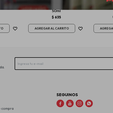
ob Pflege
Liqui Moly Getriebeoil Verlust
M-Gre
uras 50ml
Stop Tapa Fugas Caja Cambios
50ml
$
635
da.
SEGUINOS




e compra