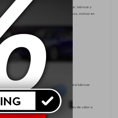
conas y aceites minerales. Diseñado para limpiar, lubricar y
rmite una limpieza rápida, precisa y sin residuos, incluso en
lternadores y más. También puede utilizarse para lubricar
Producto inflamable: mantener alejado de fuentes de calor o