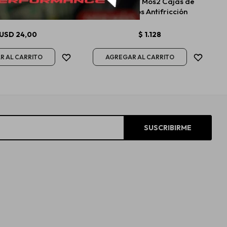
ase Mobil MP 1Kg
Liqui Moly Mos2 Cajas de
Cambios Antifricción
USD
24,00
$
1.128
SUSCRIBIRME