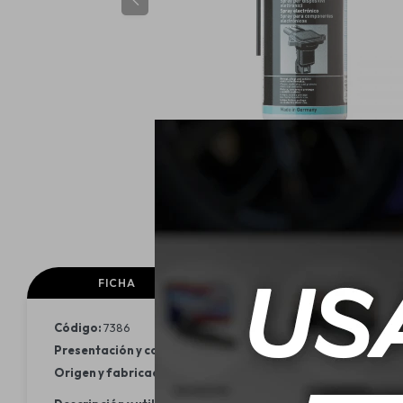
FICHA
FICHA TECNICA
Código:
7386
Presentación y contenido:
Aerosol de 400 ml
Origen y fabricación:
Alemania