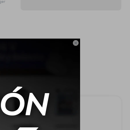
ger
