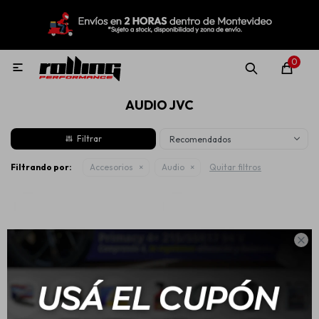
MI CUENTA
Menú
Nuevo!
Oportunidades!
Rolling Repuestos
0

AUDIO JVC
Neumáticos
Recomendados
Llantas
Filtrando por:
Accesorios
Audio
Quitar filtros
Lubricantes

Aditivos
Aerosoles