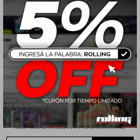
Jvc Parlantes 6" 300W 2
JVC Radio X280BT
vias
BT/USB
Estética automotriz
USD
60,41
USD
149,00
Accesorios
Baterías
Repuestos
Servicios
Suscríbete a nuestra newsletter
Recibe todas las novedades y ofertas de nuestra tienda.