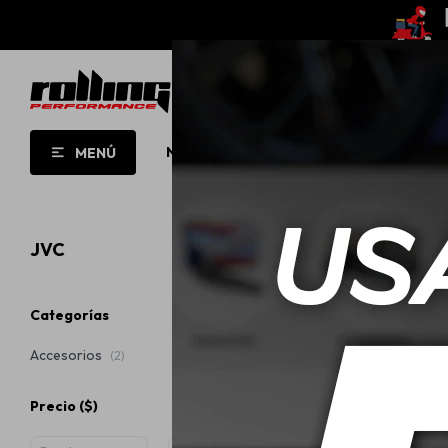
NUEVO!
OPORTUNIDADES!
ROLL
MENÚ
JVC
Categorías
Accesorios
(2)
Precio
($)