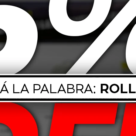
 6" 300W 2 vias
JVC Radio X280BT BT/USB
60,41
USD
149,00