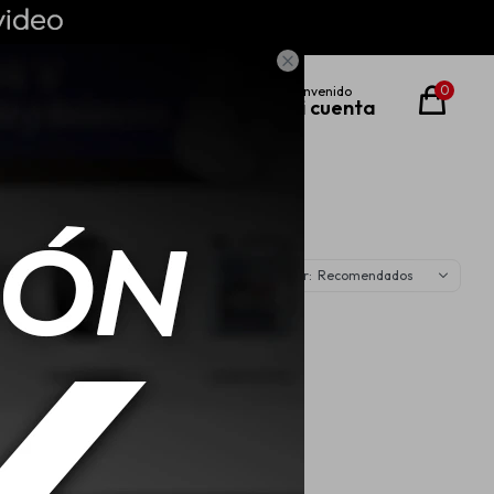

0
Recomendados