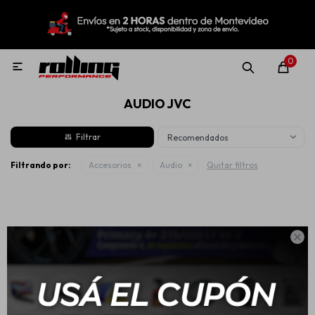
MI CUENTA
Menú
Nuevo!
Oportunidades!
Rolling Repuestos
0

AUDIO JVC
Neumáticos
Recomendados
Llantas
Filtrando por:
Accesorios
Audio
Quitar filtros
Lubricantes

Aditivos
Aerosoles