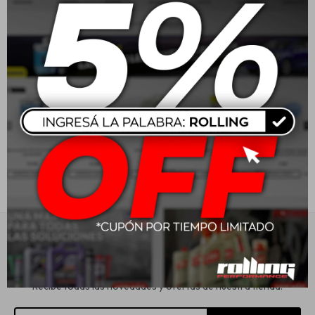
Jvc Parlantes 6" 300W 2
JVC Radio X280BT
vias
BT/USB
Estética automotriz
USD
60,41
USD
149,00
Accesorios
Baterías
Repuestos
Servicios
Suscríbete a nuestra newsletter
Recibe todas las novedades y ofertas de nuestra tienda.